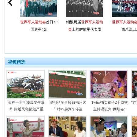
世界军人运动会
首日 中
细数历届
世界军人运动
世界军人运动
国勇夺4金
会
上的解放军代表团
西总统出
视频精选
长春一车间凌晨发生爆
温州动车事故致福州火
Twins拍卖裙子2千成交
“
炸 附近民宅损毁严重
车站49趟列车停运
主持误以为"两块布"