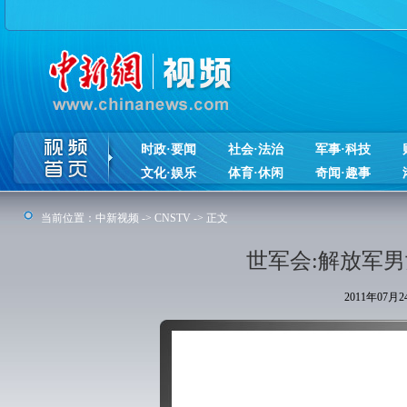
时政·要闻
社会·法治
军事·科技
文化·娱乐
体育·休闲
奇闻·趣事
当前位置：
中新视频
->
CNSTV
-> 正文
世军会:解放军
2011年07月