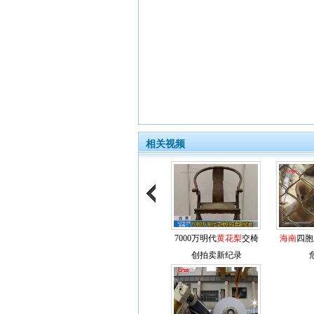
相关视频
7000万明代
黄花梨
交椅
海南
四胞
创拍卖新纪录