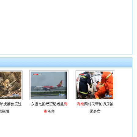
胎虎狮兽度过
东盟七国经贸记者赴
海
海南
四村民帮忙拆房被
危险期
南
考察
砸身亡