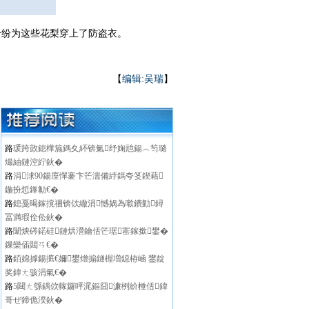
纷为这些花梨穿上了防盗衣。
【
编辑:吴瑞
】
路
瑗跨敳鎴樺箷鎷夊紑锛氭纾婅兘鍚︿笉璐
熶紬鏈涳紵鈥�
路
涓浗90鍚庢憚褰卞笀濡備綍鎷夸笅鍥藉
鍦扮悊鎽勨€�
路
鎴戞暍鎵撹祵锛佽繖涓憾娲為噷鐨勭鐞
冨満瑕佺伀鈥�
路
闈炴硶鍩硅鏈烘瀯鑰佸笀琚寚鎵撳鐢�
鏁欒偛閮ㄢ€�
路
銆婂摢鍚掋€嬭鐢熷搧鐩楃増鐚栫崡 鐢靛
奖鍏ㄤ骇涓氣€�
路
5閮ㄤ綔鍝佽幏鑼呯浘鏂囧濂栵紒棰佸鍏
哥ぜ鍗佹湀鈥�