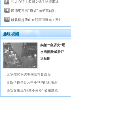
扣人心弦！多国女选手绝壁攀冰
郭德纲再当“师爷” 弟子高鹤彩...
舰载机起降山东舰画面曝光：歼1...
趣味视频
实拍:“金店女”用
水当硫酸威胁吓
退劫匪
九岁猫咪竞选美国联邦参议员
奥斯卡最佳影片中小狗的精彩表演
西安女厕现"站立小便器" 如厕尴尬