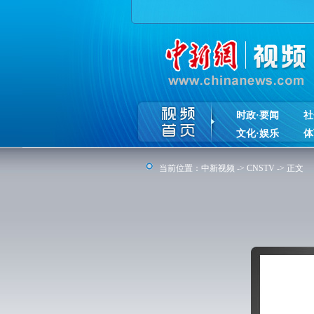
时政·要闻
社
文化·娱乐
体
当前位置：
中新视频
->
CNSTV
-> 正文