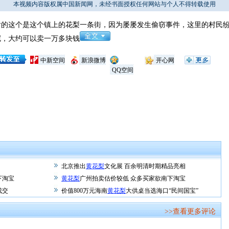
本视频内容版权属中国新闻网，未经书面授权任何网站与个人不得转载使用
这个是这个镇上的花梨一条街，因为屡屡发生偷窃事件，这里的村民纷
，大约可以卖一万多块钱
中新空间
新浪微博
开心网
QQ空间
北京推出
黄花梨
文化展 百余明清时期精品亮相
下淘宝
黄花梨
广州拍卖估价较低 众多买家欲南下淘宝
成交
价值800万元海南
黄花梨
大供桌当选海口“民间国宝”
>>查看更多评论