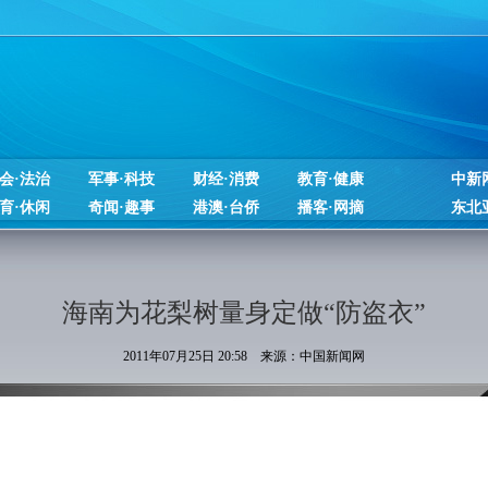
会·法治
军事·科技
财经·消费
教育·健康
中新
育·休闲
奇闻·趣事
港澳·台侨
播客·网摘
东北
海南为花梨树量身定做“防盗衣”
2011年07月25日 20:58 来源：中国新闻网