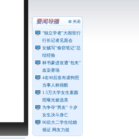
“独立学者”大闹世行
行长记者见面会
女贼写“偷窃笔记”总
结经验
林书豪进攻遭“包夹”
血染赛场
4名90后发布虐狗照
当事人称很酷
1.5万大学女生素颜
照曝光被选美
为争夺“男友” 十岁
女生决斗身亡
90后大二学生结婚
领证 网友力挺