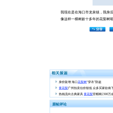
我现在是在海口市龙泉镇，我身后的
像这样一棵树龄十多年的花梨树呢
身价陡增 海口
花梨树
“穿衣”防盗
黄花梨
广州拍卖估价较低 众多买家欲南
热钱流向古典家具
黄花梨
官帽椅2300万
跟帖评论