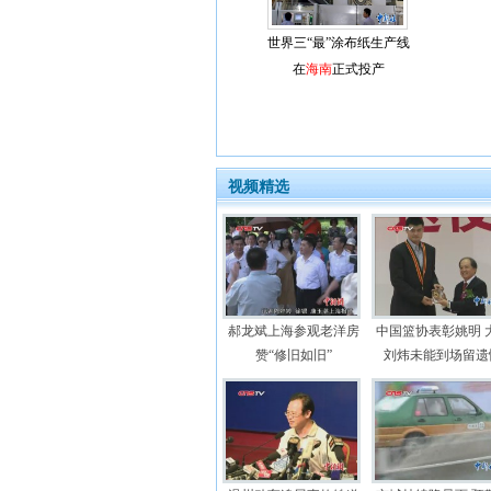
世界三“最”涂布纸生产线
在
海南
正式投产
视频精选
郝龙斌上海参观老洋房
中国篮协表彰姚明 
赞“修旧如旧”
刘炜未能到场留遗