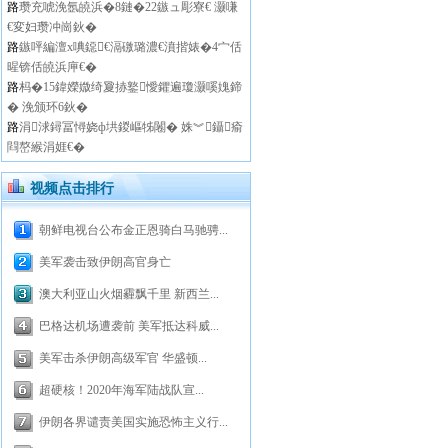
路
瓒充唬浼氬皢浜�8鏈�22鏃ュ彫寮€ 灏嗛
€変妇瓒冲崗鈥�
路
鏃呯編澶х唺鐚€滆礉璐濃€濆揩婊�4宀佸
暒锛佸皢浜庘€�
路
杩�15鍏嬫媺绮夐捇鐜懓鑺遍瓊灏嗘媿鍗
� 浼颁环6鈥�
路
涓浗鐞冨憳娆ф垬鍐嶇牬闂� 姝︾鑷瘉
閰嶅緱涓娾€�
视频点击排行
朝鲜电视台公布金正恩骑白马驰骋...
美军袭击致伊朗高官身亡
澳大利亚山火烟霾飘千里 新西兰...
巴格达机场遭袭前 美军抵达科威...
美军击杀伊朗高级军官 华盛顿...
超硬核！2020年海军陆战队宣...
伊朗各界谴责美国实施恐怖主义行...