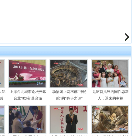
大郅
上海台北城市论坛开幕
动物园上网求解“神秘
见证首批纽约同性恋新
憾
台北“吆喝”赴台游
蛇”的“身份之谜”
人：迟来的幸福