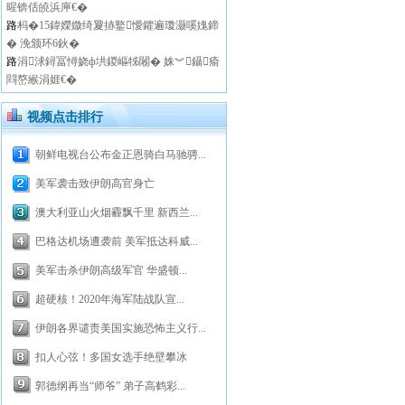
暒锛佸皢浜庘€�
路
杩�15鍏嬫媺绮夐捇鐜懓鑺遍瓊灏嗘媿鍗
� 浼颁环6鈥�
路
涓浗鐞冨憳娆ф垬鍐嶇牬闂� 姝︾鑷瘉
閰嶅緱涓娾€�
视频点击排行
朝鲜电视台公布金正恩骑白马驰骋...
美军袭击致伊朗高官身亡
澳大利亚山火烟霾飘千里 新西兰...
巴格达机场遭袭前 美军抵达科威...
美军击杀伊朗高级军官 华盛顿...
超硬核！2020年海军陆战队宣...
伊朗各界谴责美国实施恐怖主义行...
扣人心弦！多国女选手绝壁攀冰
郭德纲再当“师爷” 弟子高鹤彩...