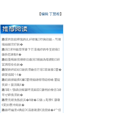
【
编辑:丁慧程
】
路
瑗跨敳鎴樺箷鎷夊紑锛氭纾婅兘鍚︿笉璐
熶紬鏈涳紵鈥�
路
涓浗90鍚庢憚褰卞笀濡備綍鎷夸笅鍥藉
鍦扮悊鎽勨€�
路
鎴戞暍鎵撹祵锛佽繖涓憾娲為噷鐨勭鐞
冨満瑕佺伀鈥�
路
闈炴硶鍩硅鏈烘瀯鑰佸笀琚寚鎵撳鐢�
鏁欒偛閮ㄢ€�
路
銆婂摢鍚掋€嬭鐢熷搧鐩楃増鐚栫崡 鐢靛
奖鍏ㄤ骇涓氣€�
路
5閮ㄤ綔鍝佽幏鑼呯浘鏂囧濂栵紒棰佸鍏
哥ぜ鍗佹湀鈥�
路
瓒充唬浼氬皢浜�8鏈�22鏃ュ彫寮€ 灏嗛
€変妇瓒冲崗鈥�
路
鏃呯編澶х唺鐚€滆礉璐濃€濆揩婊�4宀佸