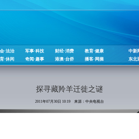
会·法治
军事·科技
财经·消费
教育·健康
中新
育·休闲
奇闻·趣事
港澳·台侨
播客·网摘
东北
探寻藏羚羊迁徙之谜
2011年07月30日 10:19 来源：中央电视台