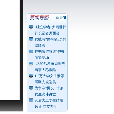
“独立学者”大闹世行
行长记者见面会
女贼写“偷窃笔记”总
结经验
林书豪进攻遭“包夹”
血染赛场
4名90后发布虐狗照
当事人称很酷
1.5万大学女生素颜
照曝光被选美
为争夺“男友” 十岁
女生决斗身亡
90后大二学生结婚
领证 网友力挺