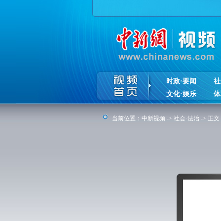
时政·要闻
社
文化·娱乐
体
当前位置：
中新视频
->
社会·法治
-> 正文