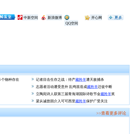
中新空间
新浪微博
开心网
QQ空间
多个物种存在
记者目击生存之战：待产
藏羚羊
遭天敌捕杀
志愿者活动遭受意外 乱鸣笛造成
藏羚羊
迁徙中断
立陶宛诗人获第三届青海湖国际诗歌节金
藏羚羊
奖
梁从诫曾因介入可可西里
藏羚羊
保护广受关注
>>查看更多评论