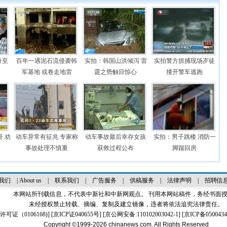
升至
百年一遇泥石流侵袭韩
实拍：韩国山洪倾泻 雷
实拍警方抓捕现场歹徒
军基地 或卷走地雷
霆之势触目惊心
撞开警车逃跑
 劝
动车异常有征兆 专家称
动车事故最后幸存女孩
实拍：男子跳楼 消防一
事故处理不慎重
获救过程公布
脚踹回房
我们
|
About us
|
联系我们
|
广告服务
|
供稿服务
|
法律声明
|
招聘信
本网站所刊载信息，不代表中新社和中新网观点。 刊用本网站稿件，务经书面
未经授权禁止转载、摘编、复制及建立镜像，违者将依法追究法律责任。
证（0106168)
] [
京ICP证040655号
] [京公网安备:110102003042-1] [
京ICP备0500434
Copyright ©1999-2026
chinanews.com. All Rights Reserved