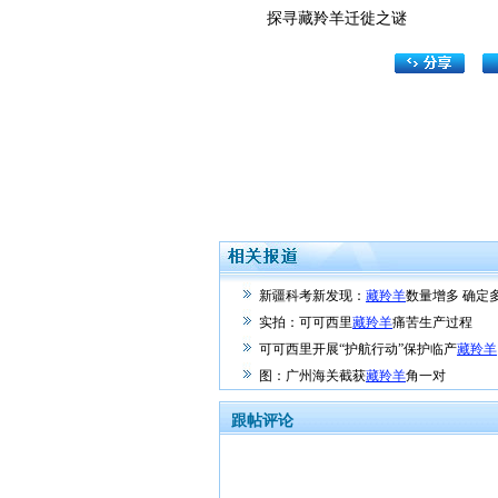
探寻藏羚羊迁徙之谜
新疆科考新发现：
藏羚羊
数量增多 确定
实拍：可可西里
藏羚羊
痛苦生产过程
可可西里开展“护航行动”保护临产
藏羚羊
图：广州海关截获
藏羚羊
角一对
跟帖评论