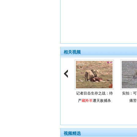
相关视频
记者目击生存之战：待
实拍：可
产
藏羚羊
遭天敌捕杀
痛苦
视频精选