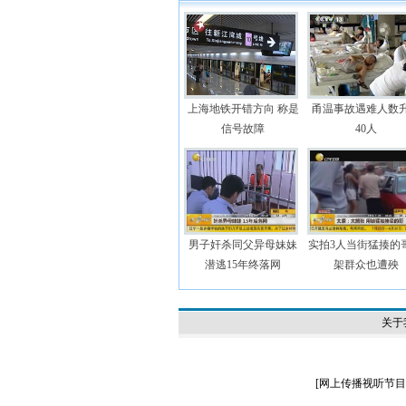
上海地铁开错方向 称是
甬温事故遇难人数
信号故障
40人
男子奸杀同父异母妹妹
实拍3人当街猛揍的哥
潜逃15年终落网
架群众也遭殃
关于
[
网上传播视听节目许可