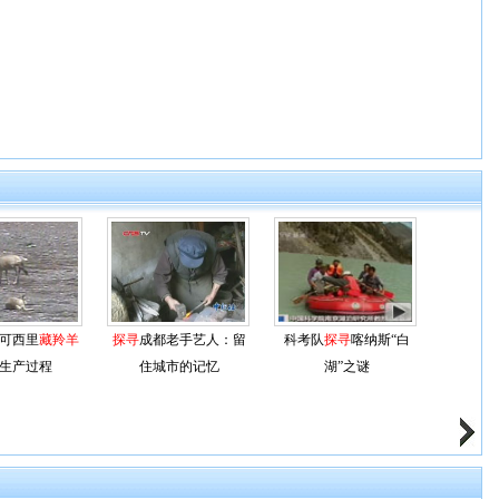
可西里
藏羚羊
探寻
成都老手艺人：留
科考队
探寻
喀纳斯“白
生产过程
住城市的记忆
湖”之谜