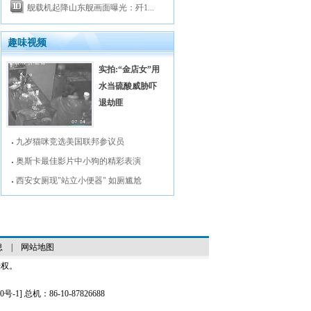
舰载机起降山东舰画面曝光：歼1...
趣味视频
实拍:“金店女”用
水当硫酸威胁吓
退劫匪
九岁猫咪竞选美国联邦参议员
奥斯卡最佳影片中小狗的精彩表演
西安女厕现"站立小便器" 如厕尴尬
息
|
网站地图
授权。
0号-1
] 总机：86-10-87826688