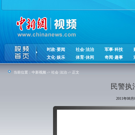
时政·要闻
社会·法治
军事·科技
文化·娱乐
体育·休闲
奇闻·趣事
当前位置：
中新视频
->
社会·法治
-> 正文
民警执
2011年08