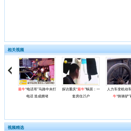
相关视频
最牛
“电话哥”马路中央打
探访重庆“
最牛
”蜗居：一
人力车变机动车
电话 造成拥堵
套房住25户
牛
“倒骑驴”
视频精选