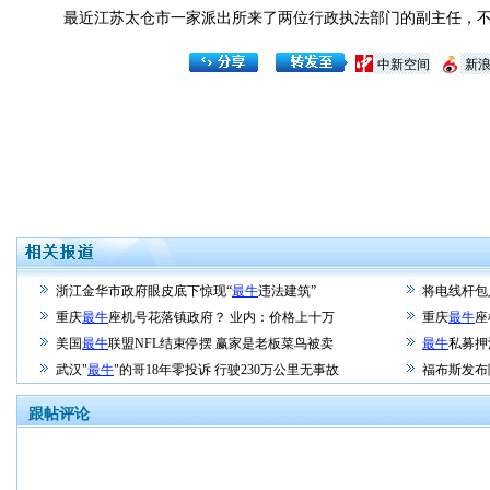
最近江苏太仓市一家派出所来了两位行政执法部门的副主任，不
中新空间
新
浙江金华市政府眼皮底下惊现“
最牛
违法建筑”
将电线杆包
重庆
最牛
座机号花落镇政府？ 业内：价格上十万
重庆
最牛
座
美国
最牛
联盟NFL结束停摆 赢家是老板菜鸟被卖
最牛
私募押
武汉"
最牛
"的哥18年零投诉 行驶230万公里无事故
福布斯发布
跟帖评论