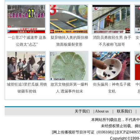
一公里27个减速带 这条
疑异物掉入奥的斯扶梯
消防员勇救轻生男 身手
女
公路太“忐忑”
致面板爆裂变形
不凡被称飞踹哥
城管狂追3里拦瓜贩 用铁
故宫文物损坏第一爆料
街头骗局：神奇瓜子藏
中
锨砸车抢钱
人 透漏事件始末
玄机
关于我们
|
About us
|
联系我们
|
本网站所刊载信息，不代表中
未经授权禁止转载、摘
[
网上传播视听节目许可证（0106168)
] [
京ICP证04065
Copyright ©1999