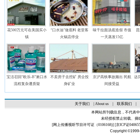
花500万元可在美国买小
“口水油”做底料 老堂客
味千拉面汤底造假 市值
昆
镇
火锅店停业
一天蒸发15亿
宝洁召回“欧乐-B”漱口水
不卖房子去挖矿 房企投
京沪高铁事故频出 民航
达
流程复杂遭质疑
身矿业
间接受益
关于我们
|
About us
|
联系我们
|
本网站所刊载信息，不代表中
未经授权禁止转载、摘
[
网上传播视听节目许可证（0106168)
] [
京ICP证04065
Copyright ©1999