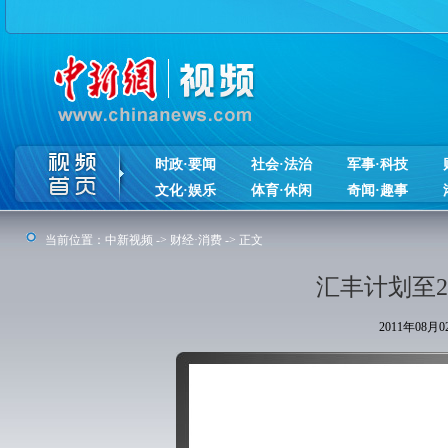
时政·要闻
社会·法治
军事·科技
文化·娱乐
体育·休闲
奇闻·趣事
当前位置：
中新视频
->
财经·消费
-> 正文
汇丰计划至2
2011年08月