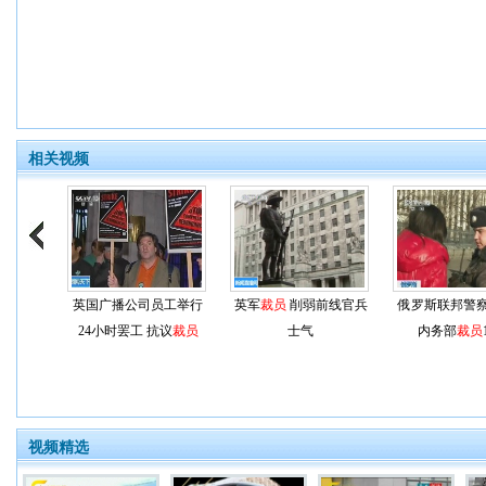
相关视频
英国广播公司员工举行
英军
裁员
削弱前线官兵
俄罗斯联邦警
24小时罢工 抗议
裁员
士气
内务部
裁员
视频精选