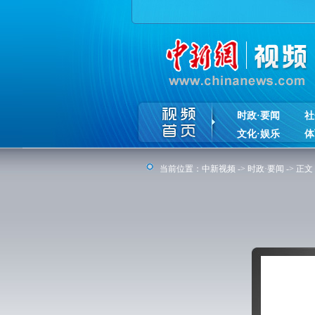
时政·要闻
社
文化·娱乐
体
当前位置：
中新视频
->
时政·要闻
-> 正文