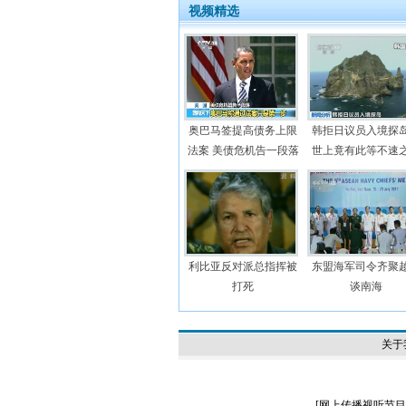
视频精选
奥巴马签提高债务上限
韩拒日议员入境探
法案 美债危机告一段落
世上竟有此等不速
利比亚反对派总指挥被
东盟海军司令齐聚
打死
谈南海
关于
[
网上传播视听节目许可