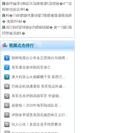
路
鏃呯編澶х唺鐚€滆礉璐濃€濆揩婊�4宀佸
暒锛佸皢浜庘€�
路
杩�15鍏嬫媺绮夐捇鐜懓鑺遍瓊灏嗘媿鍗
� 浼颁环6鈥�
路
涓浗鐞冨憳娆ф垬鍐嶇牬闂� 姝︾鑷瘉
閰嶅緱涓娾€�
视频点击排行
朝鲜电视台公布金正恩骑白马驰骋...
美军袭击致伊朗高官身亡
澳大利亚山火烟霾飘千里 新西兰...
巴格达机场遭袭前 美军抵达科威...
美军击杀伊朗高级军官 华盛顿...
超硬核！2020年海军陆战队宣...
伊朗各界谴责美国实施恐怖主义行...
扣人心弦！多国女选手绝壁攀冰