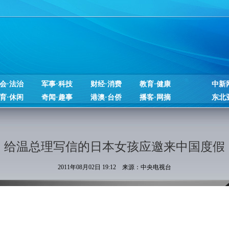
会·法治
军事·科技
财经·消费
教育·健康
中新
育·休闲
奇闻·趣事
港澳·台侨
播客·网摘
东北
给温总理写信的日本女孩应邀来中国度假
2011年08月02日 19:12 来源：中央电视台