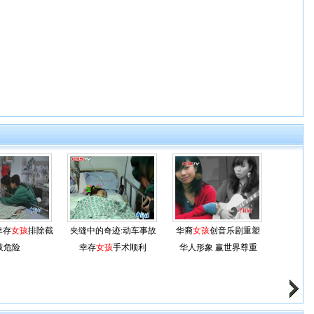
幸存
女孩
排除截
夹缝中的奇迹:动车事故
华裔
女孩
创音乐剧重塑
肢危险
幸存
女孩
手术顺利
华人形象 赢世界尊重