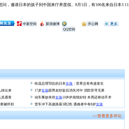
，邀请日本的孩子到中国来疗养度假。8月1日，有100名来自日本3.1
。
中新空间
新浪微博
开心网
QQ空间
给温总理写信的日本
女孩
：世界总有奇迹发生
儿掉出来
17岁
女孩
跟男友吵架后消失河中 消防苦寻无果
认其遇害
动车事故幸存
女孩
小伊伊病情好转 本周还将动手术
警察被停职
货车冲下高速路基3死2伤 遇难者中有8岁
女孩
>>查看更多评论