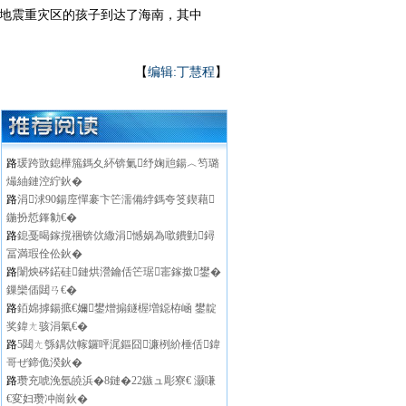
1地震重灾区的孩子到达了海南，其中
【
编辑:丁慧程
】
路
瑗跨敳鎴樺箷鎷夊紑锛氭纾婅兘鍚︿笉璐
熶紬鏈涳紵鈥�
路
涓浗90鍚庢憚褰卞笀濡備綍鎷夸笅鍥藉
鍦扮悊鎽勨€�
路
鎴戞暍鎵撹祵锛佽繖涓憾娲為噷鐨勭鐞
冨満瑕佺伀鈥�
路
闈炴硶鍩硅鏈烘瀯鑰佸笀琚寚鎵撳鐢�
鏁欒偛閮ㄢ€�
路
銆婂摢鍚掋€嬭鐢熷搧鐩楃増鐚栫崡 鐢靛
奖鍏ㄤ骇涓氣€�
路
5閮ㄤ綔鍝佽幏鑼呯浘鏂囧濂栵紒棰佸鍏
哥ぜ鍗佹湀鈥�
路
瓒充唬浼氬皢浜�8鏈�22鏃ュ彫寮€ 灏嗛
€変妇瓒冲崗鈥�