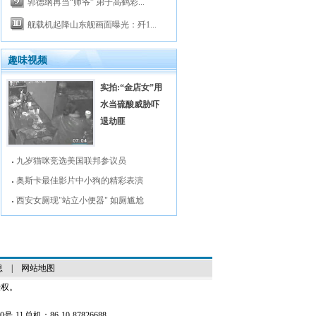
郭德纲再当“师爷” 弟子高鹤彩...
舰载机起降山东舰画面曝光：歼1...
趣味视频
实拍:“金店女”用
水当硫酸威胁吓
退劫匪
九岁猫咪竞选美国联邦参议员
奥斯卡最佳影片中小狗的精彩表演
西安女厕现"站立小便器" 如厕尴尬
息
|
网站地图
授权。
0号-1
] 总机：86-10-87826688