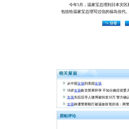
今年5月，温家宝总理到日本灾区慰问
包括给温家宝总理写过信的福岛佳代
从中国
女孩
到美国
女孩
18岁
女孩
偷尝禁果怀孕 不知分娩症状婴
女孩
失踪后寻人微博被转发10万 警方确
女孩
称遭警察殴打被逼做假笔供续：两
跟帖评论