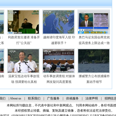
岛：
利政府发出邀请 准备开
越南请印度海军入驻 印
奥巴马证实国会两党就
之客
打“公关战”
越要联手？
提高债务上限达成一致
越南
温家宝抵达动车事故现
动车事故调查组:对媒体
挪威警方公布抓捕爆炸
场 强调要给出真相
网友疑问高度重视
案凶手细节
我们
|
About us
|
联系我们
|
广告服务
|
供稿服务
|
法律声明
|
招聘信
本网站所刊载信息，不代表中新社和中新网观点。 刊用本网站稿件，务经书面
未经授权禁止转载、摘编、复制及建立镜像，违者将依法追究法律责任。
证（0106168)
] [
京ICP证040655号
] [京公网安备:110102003042-1] [
京ICP备0500434