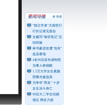
“独立学者”大闹世行
行长记者见面会
女贼写“偷窃笔记”总
结经验
林书豪进攻遭“包夹”
血染赛场
4名90后发布虐狗照
当事人称很酷
1.5万大学女生素颜
照曝光被选美
为争夺“男友” 十岁
女生决斗身亡
90后大二学生结婚
领证 网友力挺