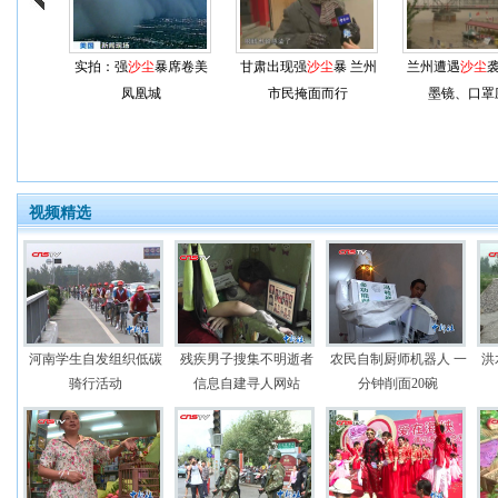
实拍：强
沙尘
暴席卷美
甘肃出现强
沙尘
暴 兰州
兰州遭遇
沙尘
袭
凤凰城
市民掩面而行
墨镜、口罩
视频精选
河南学生自发组织低碳
残疾男子搜集不明逝者
农民自制厨师机器人 一
洪
骑行活动
信息自建寻人网站
分钟削面20碗