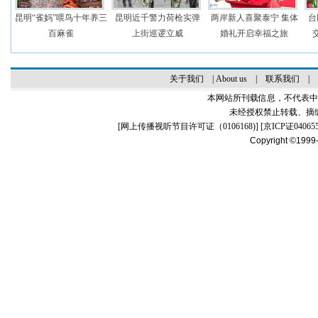
昆明“雀妈”喂鸟十年养三
昆明近千警力荷枪实弹
两岸新人喜聚泰宁 集体
台
百麻雀
上街巡逻立威
婚礼开启幸福之旅
关于我们
|
About us
|
联系我们
|
本网站所刊载信息，不代表中
未经授权禁止转载、摘
[
网上传播视听节目许可证（0106168)
] [
京ICP证04065
Copyright ©1999