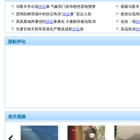
乌鲁木齐出现
沙尘
暴 气象部门发布橙色雷电预警
新疆乌鲁木
昆明棕树营城中村拆迁再演“
沙尘
暴” 惹众人怨
敦煌出现局
美凤凰城再遭强烈
沙尘
暴袭击 大量航班被迫取消
实拍：强
沙
甘肃甘南天然草原退化严重或成新
沙尘
源
高温热浪
沙
跟帖评论
相关视频