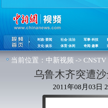
时政·要闻
社会·法治
军事·科技
文化·娱乐
体育·休闲
奇闻·趣事
当前位置：
中新视频
->
CNSTV
乌鲁木齐突遭沙
2011年08月03