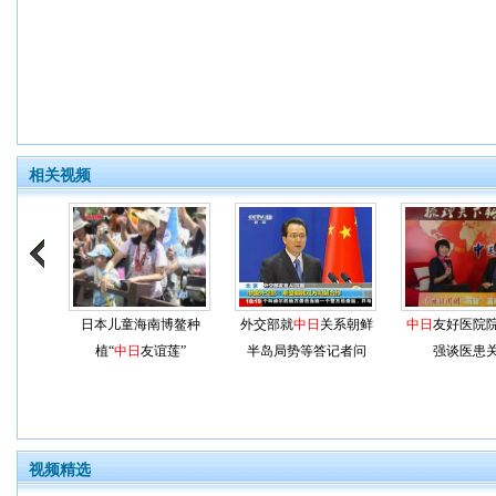
相关视频
日本儿童海南博鳌种
外交部就
中日
关系朝鲜
中日
友好医院
植“
中日
友谊莲”
半岛局势等答记者问
强谈医患
视频精选