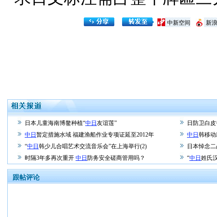
中新空间
新
日本儿童海南博鳌种植“
中日
友谊莲”
日防卫白皮
中日
暂定措施水域 福建渔船作业专项证延至2012年
中日
韩移动
“
中日
韩少儿合唱艺术交流音乐会”在上海举行(2)
日本悼念二
时隔3年多再次重开
中日
防务安全磋商管用吗？
“
中日
姓氏
跟帖评论