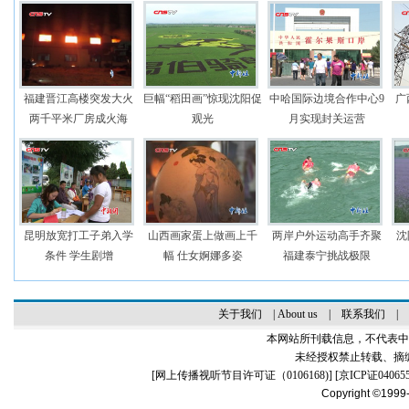
福建晋江高楼突发大火
巨幅“稻田画”惊现沈阳促
中哈国际边境合作中心9
广
两千平米厂房成火海
观光
月实现封关运营
昆明放宽打工子弟入学
山西画家蛋上做画上千
两岸户外运动高手齐聚
沈
条件 学生剧增
幅 仕女婀娜多姿
福建泰宁挑战极限
关于我们
|
About us
|
联系我们
|
本网站所刊载信息，不代表中
未经授权禁止转载、摘
[
网上传播视听节目许可证（0106168)
] [
京ICP证04065
Copyright ©1999