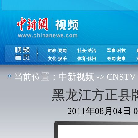
时政·要闻
社会·法治
军事·科技
文化·娱乐
体育·休闲
奇闻·趣事
当前位置：
中新视频
->
CNSTV
黑龙江方正县
2011年08月04