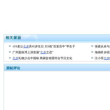
小S老公
七夕
庆41岁生日 大S祝"百发百中"早生子
张婧从未与
广州荔枝湾上演首届“
七夕
之恋”
海南侨乡琼
七夕
礼物少点中国味 商家促销需符合节日文化
汪小菲
七夕
跟帖评论