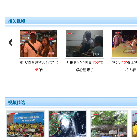
相关视频
重庆情侣通宵步行过“
七
舟曲创业小夫妻
七夕
忙
河北
七夕
夜上
夕
”夜
碌心愿未了
巧大赛
视频精选