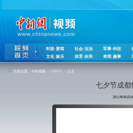
时政·要闻
社会·法治
军事·科技
文化·娱乐
体育·休闲
奇闻·趣事
当前位置：
中新视频
->
CNSTV
-> 正文
七夕节成都
2011年08月