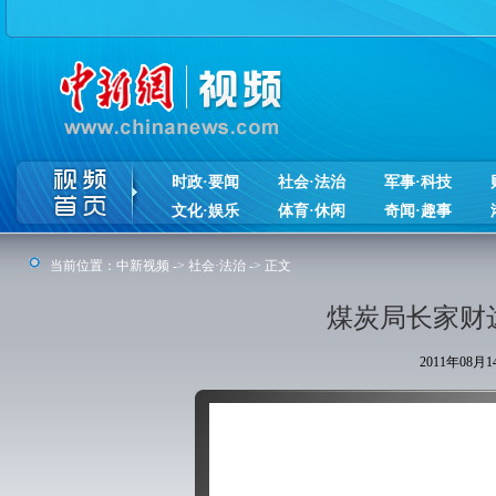
时政·要闻
社会·法治
军事·科技
文化·娱乐
体育·休闲
奇闻·趣事
当前位置：
中新视频
->
社会·法治
-> 正文
煤炭局长家财达
2011年08月