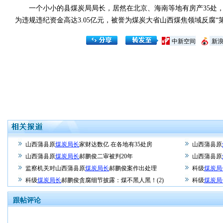
一个小小的县煤炭局局长，居然在北京、海南等地有房产35处，
为违规违纪资金高达3.05亿元，被誉为煤炭大省山西煤焦领域反腐“
中新空间
新
山西蒲县原
煤炭局长
家财达数亿 在各地有35处房
山西蒲县原
山西蒲县原
煤炭局长
郝鹏俊二审被判20年
山西蒲县原
监察机关对山西蒲县原
煤炭局长
郝鹏俊案作出处理
科级
煤炭局
科级
煤炭局长
郝鹏俊贪腐细节披露：煤不黑人黑！(2)
科级
煤炭局
跟帖评论