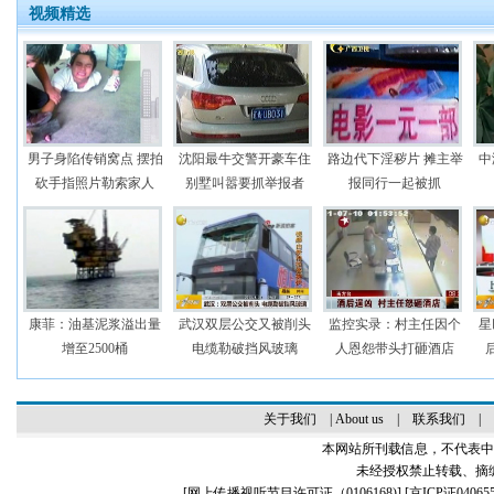
视频精选
男子身陷传销窝点 摆拍
沈阳最牛交警开豪车住
路边代下淫秽片 摊主举
中
砍手指照片勒索家人
别墅叫嚣要抓举报者
报同行一起被抓
康菲：油基泥浆溢出量
武汉双层公交又被削头
监控实录：村主任因个
星
增至2500桶
电缆勒破挡风玻璃
人恩怨带头打砸酒店
关于我们
|
About us
|
联系我们
|
本网站所刊载信息，不代表中
未经授权禁止转载、摘
[
网上传播视听节目许可证（0106168)
] [
京ICP证04065