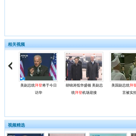
相关视频
美副总统
拜登
将于今日
胡锦涛抵华盛顿 美副总
美国副总统
拜
访华
统
拜登
机场迎接
言被实
视频精选