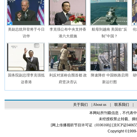
美副总统拜登将于今日
李克强公布中央支持香
航母到越南 美国欲“反
伦
访华
港六大措施
制”中国？
国务院副总理李克强抵
利反对派称合围首都 政
降速降价 中国铁路启用
胡
达香港
府坚决否认
新运行图
关于我们
|
About us
|
联系我们
|
本网站所刊载信息，不代表中
未经授权禁止转载、摘
[
网上传播视听节目许可证（0106168)
] [
京ICP证04065
Copyright ©1999