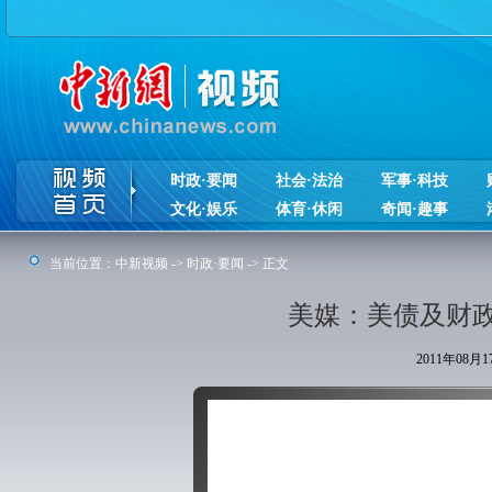
时政·要闻
社会·法治
军事·科技
文化·娱乐
体育·休闲
奇闻·趣事
当前位置：
中新视频
->
时政·要闻
-> 正文
美媒：美债及财
2011年08月