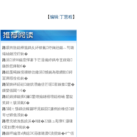
【
编辑:丁慧程
】
路
瑗跨敳鎴樺箷鎷夊紑锛氭纾婅兘鍚︿笉璐
熶紬鏈涳紵鈥�
路
涓浗90鍚庢憚褰卞笀濡備綍鎷夸笅鍥藉
鍦扮悊鎽勨€�
路
鎴戞暍鎵撹祵锛佽繖涓憾娲為噷鐨勭鐞
冨満瑕佺伀鈥�
路
闈炴硶鍩硅鏈烘瀯鑰佸笀琚寚鎵撳鐢�
鏁欒偛閮ㄢ€�
路
銆婂摢鍚掋€嬭鐢熷搧鐩楃増鐚栫崡 鐢靛
奖鍏ㄤ骇涓氣€�
路
5閮ㄤ綔鍝佽幏鑼呯浘鏂囧濂栵紒棰佸鍏
哥ぜ鍗佹湀鈥�
路
瓒充唬浼氬皢浜�8鏈�22鏃ュ彫寮€ 灏嗛
€変妇瓒冲崗鈥�
路
鏃呯編澶х唺鐚€滆礉璐濃€濆揩婊�4宀佸