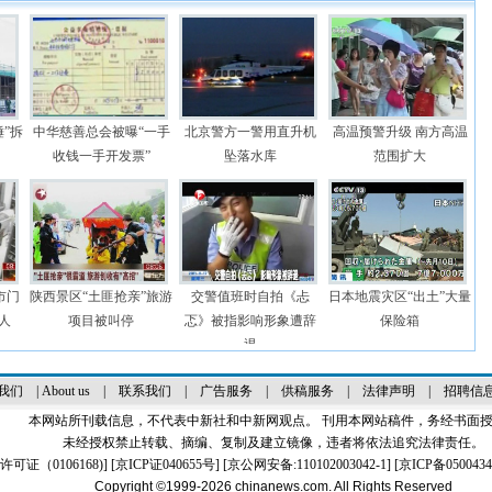
”拆
中华慈善总会被曝“一手
北京警方一警用直升机
高温预警升级 南方高温
收钱一手开发票”
坠落水库
范围扩大
市门
陕西景区“土匪抢亲”旅游
交警值班时自拍《忐
日本地震灾区“出土”大量
人
项目被叫停
忑》被指影响形象遭辞
保险箱
退
我们
|
About us
|
联系我们
|
广告服务
|
供稿服务
|
法律声明
|
招聘信
本网站所刊载信息，不代表中新社和中新网观点。 刊用本网站稿件，务经书面
未经授权禁止转载、摘编、复制及建立镜像，违者将依法追究法律责任。
证（0106168)
] [
京ICP证040655号
] [京公网安备:110102003042-1] [
京ICP备0500434
Copyright ©1999-2026
chinanews.com. All Rights Reserved