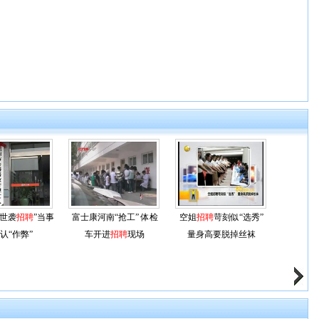
“世袭
招聘
”当事
富士康河南“抢工” 体检
空姐
招聘
苛刻似“选秀”
认“作弊”
车开进
招聘
现场
量身高要脱掉丝袜