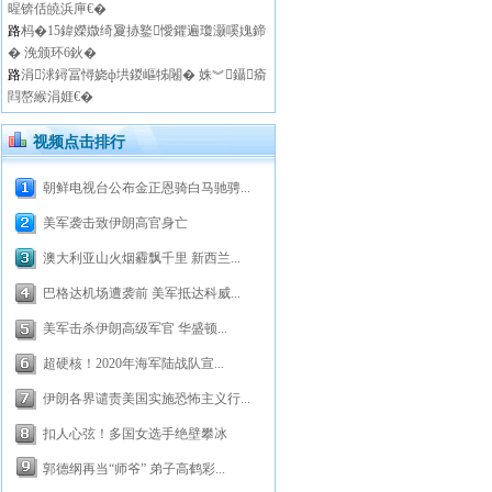
暒锛佸皢浜庘€�
路
杩�15鍏嬫媺绮夐捇鐜懓鑺遍瓊灏嗘媿鍗
� 浼颁环6鈥�
路
涓浗鐞冨憳娆ф垬鍐嶇牬闂� 姝︾鑷瘉
閰嶅緱涓娾€�
视频点击排行
朝鲜电视台公布金正恩骑白马驰骋...
美军袭击致伊朗高官身亡
澳大利亚山火烟霾飘千里 新西兰...
巴格达机场遭袭前 美军抵达科威...
美军击杀伊朗高级军官 华盛顿...
超硬核！2020年海军陆战队宣...
伊朗各界谴责美国实施恐怖主义行...
扣人心弦！多国女选手绝壁攀冰
郭德纲再当“师爷” 弟子高鹤彩...