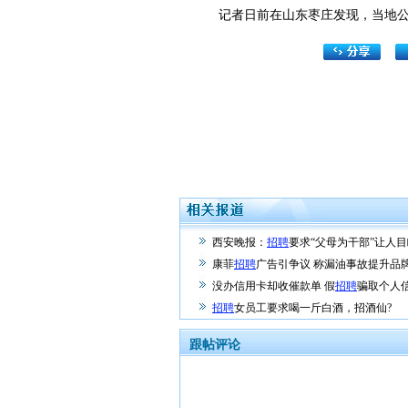
记者日前在山东枣庄发现，当地公
西安晚报：
招聘
要求“父母为干部”让人
康菲
招聘
广告引争议 称漏油事故提升品
没办信用卡却收催款单 假
招聘
骗取个人
招聘
女员工要求喝一斤白酒，招酒仙?
跟帖评论