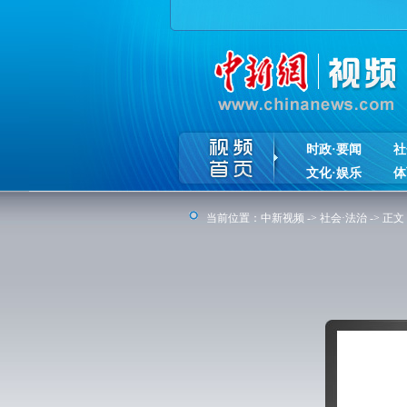
时政·要闻
社
文化·娱乐
体
当前位置：
中新视频
->
社会·法治
-> 正文