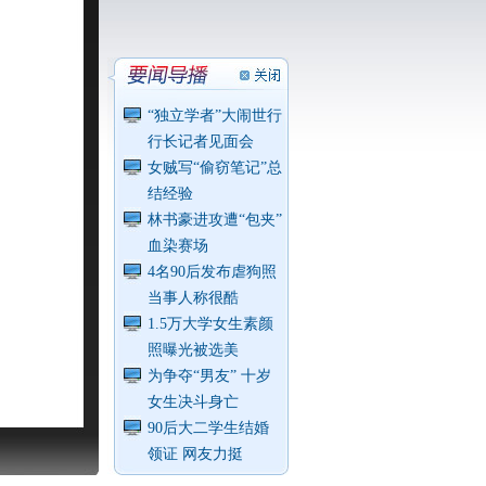
“独立学者”大闹世行
行长记者见面会
女贼写“偷窃笔记”总
结经验
林书豪进攻遭“包夹”
血染赛场
4名90后发布虐狗照
当事人称很酷
1.5万大学女生素颜
照曝光被选美
为争夺“男友” 十岁
女生决斗身亡
90后大二学生结婚
领证 网友力挺