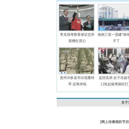
李克强考察香港证交所
海南三亚一违建“铁锤
获赠红背心
不了
贵州30多县市出现重特
监控实录:女子在超
旱 还将持续
口抡起板凳疯狂打
关于
[
网上传播视听节目许可