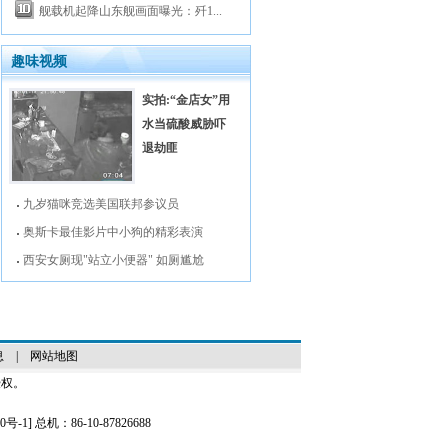
舰载机起降山东舰画面曝光：歼1...
趣味视频
实拍:“金店女”用
水当硫酸威胁吓
退劫匪
九岁猫咪竞选美国联邦参议员
奥斯卡最佳影片中小狗的精彩表演
西安女厕现"站立小便器" 如厕尴尬
息
|
网站地图
授权。
0号-1
] 总机：86-10-87826688