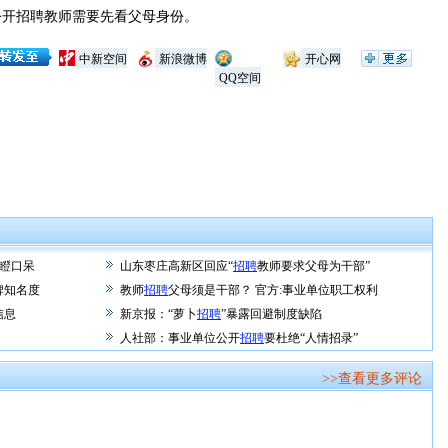
开招聘教师需要先看父母身份。
中新空间
新浪微博
开心网
QQ空间
目瞪口呆
山东枣庄高新区回应“
招聘
教师要求父母为干部”
牌知名度
教师
招聘
父母须是干部？ 官方:事业单位职工权利
信息
新京报：“萝卜
招聘
”暴露回避制度缺陷
人社部：事业单位公开
招聘
要杜绝“人情招录”
>>查看更多评论