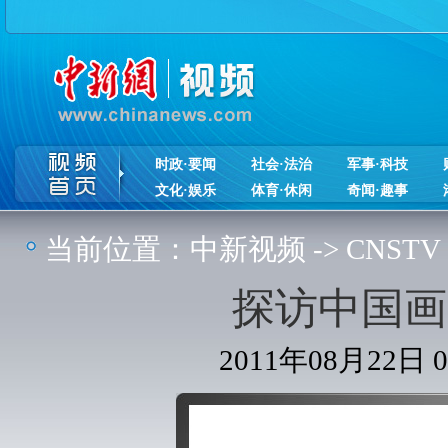
时政·要闻
社会·法治
军事·科技
文化·娱乐
体育·休闲
奇闻·趣事
当前位置：
中新视频
->
CNSTV
探访中国画
2011年08月22