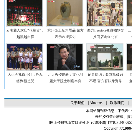
云南彝人欢庆“花脸节”：
杭州壶王疑为赝品 馆方
西方freestore变身物物交
三
越黑越吉祥
表示欢迎探讨
换商店走红北京
大运会礼仪小姐：托盘
北大教授饶毅：文化问
记者探访：蔡京墓破败
《
练到很想哭
题大于院士制度本身
不堪 官方否认斥资修
关于我们
|
About us
|
联系我们
|
本网站所刊载信息，不代表中
未经授权禁止转载、摘
[
网上传播视听节目许可证（0106168)
] [
京ICP证04065
Copyright ©1999