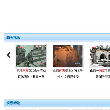
相关视频
新疆
画家
费30余年完成
山西
画家
蛋上做画上千
山西一
画家
手
百米画卷《和田一条
幅 仕女婀娜多姿
建图呼吁
街》
视频精选