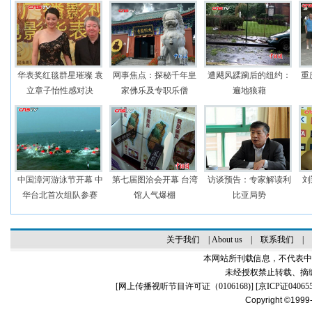
华表奖红毯群星璀璨 袁
网事焦点：探秘千年皇
遭飓风蹂躏后的纽约：
重
立章子怡性感对决
家佛乐及专职乐僧
遍地狼藉
中国漳河游泳节开幕 中
第七届图洽会开幕 台湾
访谈预告：专家解读利
刘
华台北首次组队参赛
馆人气爆棚
比亚局势
关于我们
|
About us
|
联系我们
|
本网站所刊载信息，不代表中
未经授权禁止转载、摘
[
网上传播视听节目许可证（0106168)
] [
京ICP证04065
Copyright ©1999