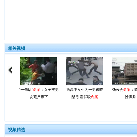
相关视频
“一句话”
命案
：女子被男
两高中女生为一男孩吃
钱云会
命案
：
友藏尸床下
醋 引发群殴
命案
除谋杀
视频精选