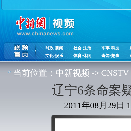
时政·要闻
社会·法治
军事·科技
文化·娱乐
体育·休闲
奇闻·趣事
当前位置：
中新视频
->
CNSTV
辽宁6条命案
2011年08月29