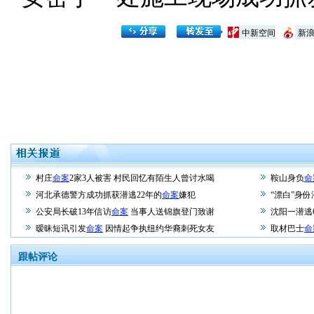
中新空间
新
村庄
命案
2家3人被害 村民回忆有陌生人曾讨水喝
鞍山身负
命
河北承德警方成功抓获潜逃22年的
命案
嫌犯
“漂白”身
公安局长破13年信访
命案
当事人送锦旗登门致谢
沈阳一潜逃
暧昧短讯引发
命案
因情起争执纽约华裔刺死女友
取材巴士
命
跟帖评论