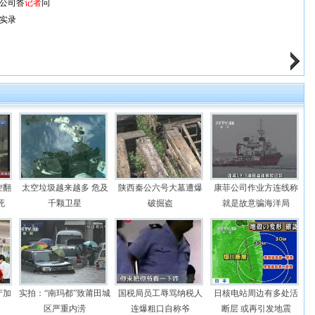
公司答
记者
问
实录
控翻
太空垃圾越来越多 危及
陕西秦公六号大墓遭爆
康菲公司作业方连线称
死
千颗卫星
破掘盗
就是故意骗海洋局
产加
实拍：“南玛都”致莆田城
国税局员工辱骂纳税人
日核电站周边有多处活
区严重内涝
连爆粗口自称爷
断层 或再引发地震