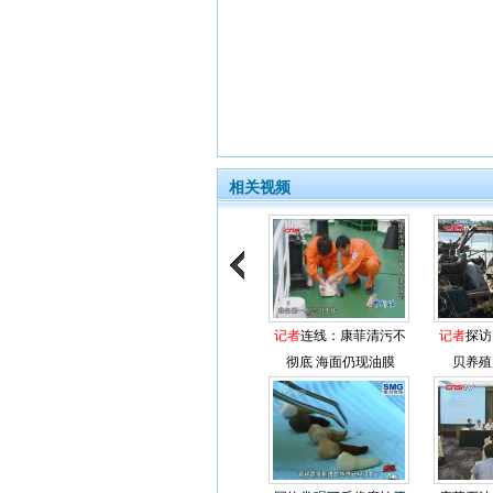
相关视频
记者
连线：康菲清污不
记者
探访
彻底 海面仍现油膜
贝养殖