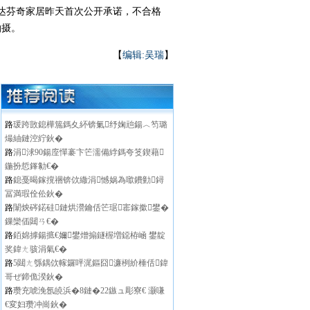
达芬奇家居昨天首次公开承诺，不合格
拍摄。
【
编辑:吴瑞
】
路
瑗跨敳鎴樺箷鎷夊紑锛氭纾婅兘鍚︿笉璐
熶紬鏈涳紵鈥�
路
涓浗90鍚庢憚褰卞笀濡備綍鎷夸笅鍥藉
鍦扮悊鎽勨€�
路
鎴戞暍鎵撹祵锛佽繖涓憾娲為噷鐨勭鐞
冨満瑕佺伀鈥�
路
闈炴硶鍩硅鏈烘瀯鑰佸笀琚寚鎵撳鐢�
鏁欒偛閮ㄢ€�
路
銆婂摢鍚掋€嬭鐢熷搧鐩楃増鐚栫崡 鐢靛
奖鍏ㄤ骇涓氣€�
路
5閮ㄤ綔鍝佽幏鑼呯浘鏂囧濂栵紒棰佸鍏
哥ぜ鍗佹湀鈥�
路
瓒充唬浼氬皢浜�8鏈�22鏃ュ彫寮€ 灏嗛
€変妇瓒冲崗鈥�