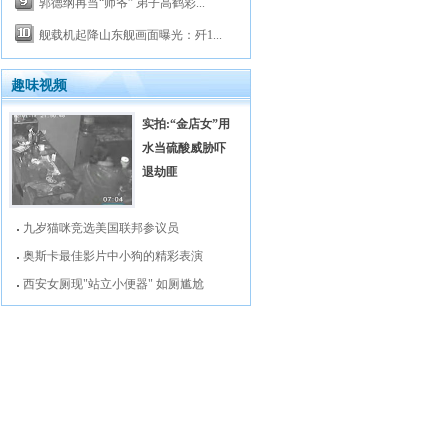
郭德纲再当“师爷” 弟子高鹤彩...
舰载机起降山东舰画面曝光：歼1...
趣味视频
实拍:“金店女”用
水当硫酸威胁吓
退劫匪
九岁猫咪竞选美国联邦参议员
奥斯卡最佳影片中小狗的精彩表演
西安女厕现"站立小便器" 如厕尴尬