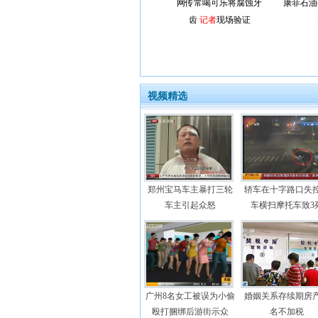
网传常喝可乐将腐蚀牙
康菲石油
齿
记者
现场验证
视频精选
郑州宝马车主暴打三轮
轿车在十字路口失
车主引起众怒
车横扫摩托车致3
广州8名女工被误为小偷
婚姻关系存续期房
殴打捆绑后游街示众
名不加税