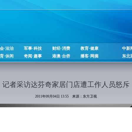
会·法治
军事·科技
财经·消费
教育·健康
中新
育·休闲
奇闻·趣事
港澳·台侨
播客·网摘
东北
记者采访达芬奇家居门店遭工作人员怒斥
2011年09月04日 13:55 来源：东方卫视