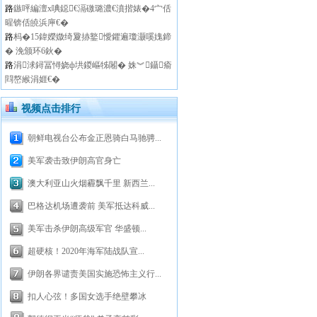
路
鏃呯編澶х唺鐚€滆礉璐濃€濆揩婊�4宀佸
暒锛佸皢浜庘€�
路
杩�15鍏嬫媺绮夐捇鐜懓鑺遍瓊灏嗘媿鍗
� 浼颁环6鈥�
路
涓浗鐞冨憳娆ф垬鍐嶇牬闂� 姝︾鑷瘉
閰嶅緱涓娾€�
视频点击排行
朝鲜电视台公布金正恩骑白马驰骋...
美军袭击致伊朗高官身亡
澳大利亚山火烟霾飘千里 新西兰...
巴格达机场遭袭前 美军抵达科威...
美军击杀伊朗高级军官 华盛顿...
超硬核！2020年海军陆战队宣...
伊朗各界谴责美国实施恐怖主义行...
扣人心弦！多国女选手绝壁攀冰