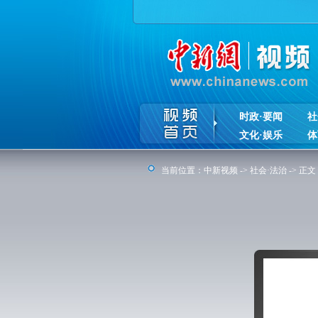
时政·要闻
社
文化·娱乐
体
当前位置：
中新视频
->
社会·法治
-> 正文