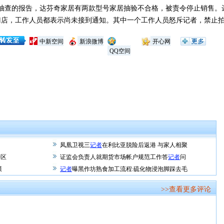
抽查的报告，达芬奇家居有两款型号家居抽验不合格，被责令停止销售。
门店，工作人员都表示尚未接到通知。其中一个工作人员怒斥记者，禁止
中新空间
新浪微博
开心网
QQ空间
凤凰卫视三
记者
在利比亚脱险后返港 与家人相聚
特区
证监会负责人就期货市场帐户规范工作答
记者
问
膜
记者
曝黑作坊熟食加工流程:硫化物浸泡脚踩去毛
>>查看更多评论