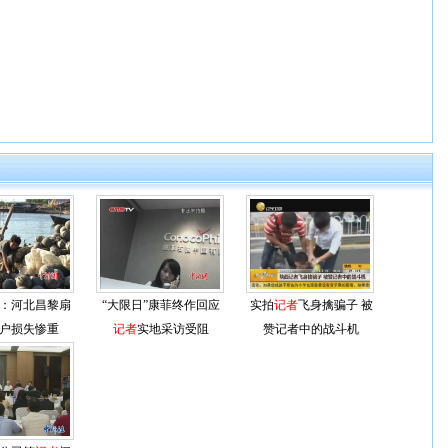
：河北昌黎扇
“大限日”康菲终作回应
实拍
记者
飞身擒骗子 被
户损失惨重
记者
实地采访受阻
赞记者中的战斗机