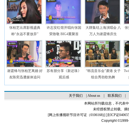
张柏芝出席影视盛典
许志安红馆开唱向张国
大牌集结上海演唱会 八
张
称“永远不要放弃”
荣致敬 BIG4重聚首
万人为谢霆锋庆生
谢霆锋与张柏芝离婚 好
苏有朋分享《新还珠》
“韩流音乐会”袭港 女子
T
友陈奕迅遭媒体追问
观后感
组合秀劲歌热舞
关于我们
|
About us
|
联系我们
|
本网站所刊载信息，不代表中
未经授权禁止转载、摘
[
网上传播视听节目许可证（0106168)
] [
京ICP证04065
Copyright ©1999