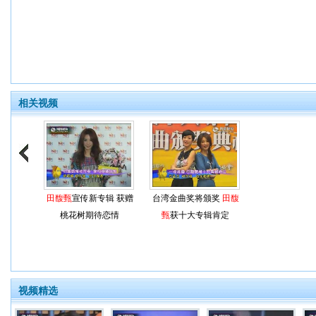
相关视频
田馥甄
宣传新专辑 获赠
台湾金曲奖将颁奖
田馥
桃花树期待恋情
甄
获十大专辑肯定
视频精选