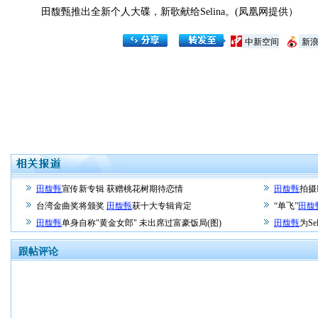
田馥甄推出全新个人大碟，新歌献给Selina。(凤凰网提供）
中新空间
新
田馥甄
宣传新专辑 获赠桃花树期待恋情
田馥甄
拍摄
台湾金曲奖将颁奖
田馥甄
获十大专辑肯定
“单飞”
田馥
田馥甄
单身自称"黄金女郎" 未出席过富豪饭局(图)
田馥甄
为S
跟帖评论