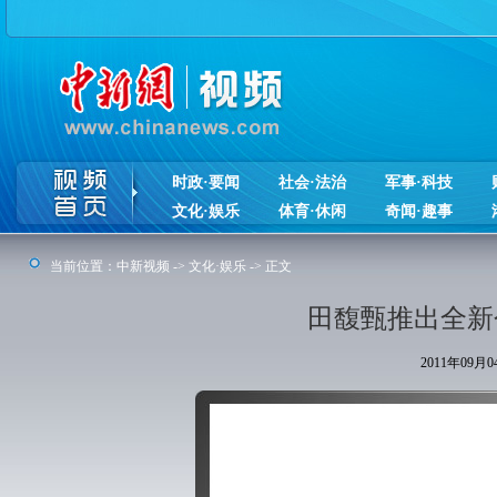
时政·要闻
社会·法治
军事·科技
文化·娱乐
体育·休闲
奇闻·趣事
当前位置：
中新视频
->
文化·娱乐
-> 正文
田馥甄推出全新个
2011年09月