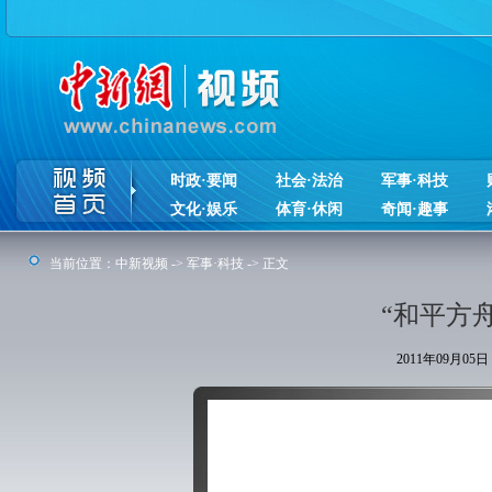
时政·要闻
社会·法治
军事·科技
文化·娱乐
体育·休闲
奇闻·趣事
当前位置：
中新视频
->
军事·科技
-> 正文
“和平方
2011年09月0