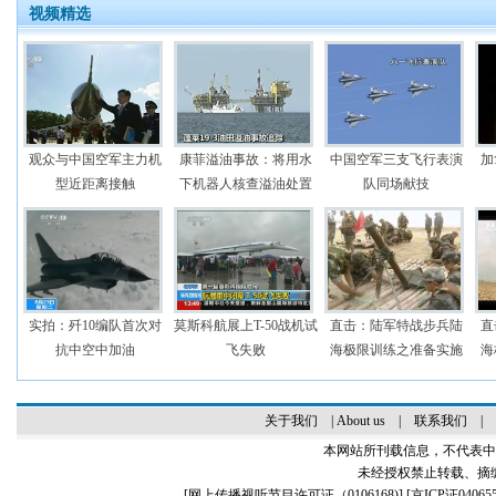
视频精选
观众与中国空军主力机
康菲溢油事故：将用水
中国空军三支飞行表演
加
型近距离接触
下机器人核查溢油处置
队同场献技
实拍：歼10编队首次对
莫斯科航展上T-50战机试
直击：陆军特战步兵陆
直
抗中空中加油
飞失败
海极限训练之准备实施
海
关于我们
|
About us
|
联系我们
|
本网站所刊载信息，不代表中
未经授权禁止转载、摘
[
网上传播视听节目许可证（0106168)
] [
京ICP证04065