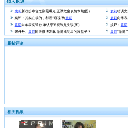
袁莉
新戏扮章含之剧照曝光 正襟危坐表情木然(图)
袁莉
暗讽女
娱评：其实在场的，都没“透视”到
袁莉
袁莉
向华表
袁莉
向华表奖道歉 承认穿透视装是失误(图)
娱评：
袁莉
宋丹丹、
袁莉
同天微博发飙 微博成明星的澡堂子？
袁莉
“微博
跟帖评论
相关视频