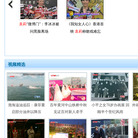
袁莉
“微博门”：李冰冰被
《我知女人心》香港首
问黑脸离场
映
袁莉
称吻戏难忘
视频精选
渤海溢油追踪：康菲重
百年黄河中山铁桥中秋
小平之女70岁办画展 回
外
启部分油井以降压
见证百对新人牵手
顾半个世纪风雨