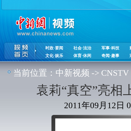
时政·要闻
社会·法治
军事·科技
文化·娱乐
体育·休闲
奇闻·趣事
当前位置：
中新视频
->
CNSTV
袁莉“真空”亮相
2011年09月12