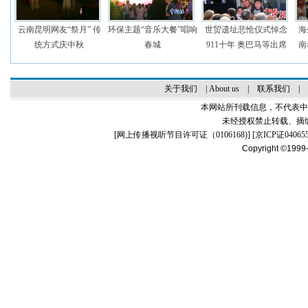
云南昆明网友“祭月” 传
环保主题“音乐大餐”唱响
世贸遗址悲怆仪式悼念
海
统方式庆中秋
春城
911十年 奥巴马等出席
南
关于我们
|
About us
|
联系我们
|
本网站所刊载信息，不代表中
未经授权禁止转载、摘
[
网上传播视听节目许可证（0106168)
] [
京ICP证04065
Copyright ©1999