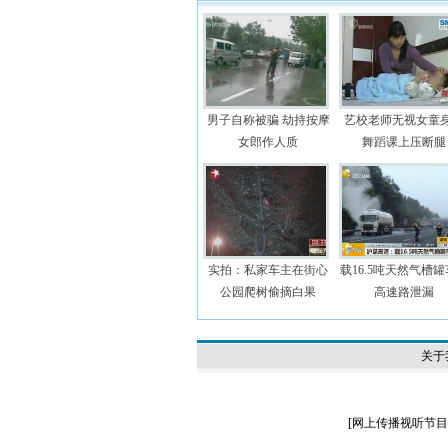
男子自称被骗 劫持按摩
艺校老师无视女童
女郎作人质
舞蹈课上压断腿
实拍：私家车主在街心
载16.5吨天然气槽
公园爬树偷摘白果
高速路泄漏
关于
[
网上传播视听节目许可