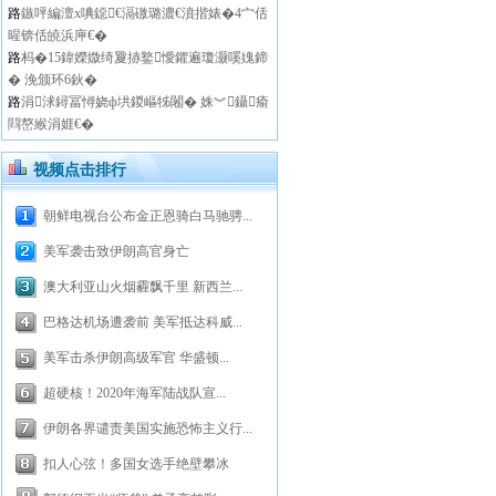
路
鏃呯編澶х唺鐚€滆礉璐濃€濆揩婊�4宀佸
暒锛佸皢浜庘€�
路
杩�15鍏嬫媺绮夐捇鐜懓鑺遍瓊灏嗘媿鍗
� 浼颁环6鈥�
路
涓浗鐞冨憳娆ф垬鍐嶇牬闂� 姝︾鑷瘉
閰嶅緱涓娾€�
视频点击排行
朝鲜电视台公布金正恩骑白马驰骋...
美军袭击致伊朗高官身亡
澳大利亚山火烟霾飘千里 新西兰...
巴格达机场遭袭前 美军抵达科威...
美军击杀伊朗高级军官 华盛顿...
超硬核！2020年海军陆战队宣...
伊朗各界谴责美国实施恐怖主义行...
扣人心弦！多国女选手绝壁攀冰