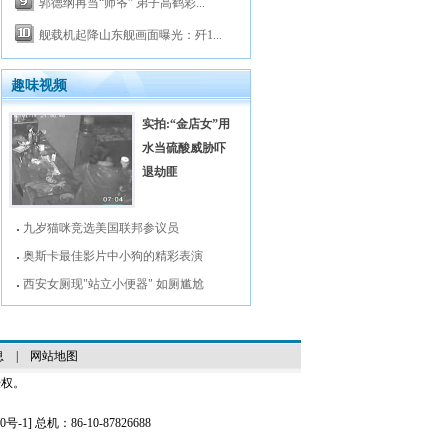
郭德纲再当“师爷” 弟子高鹤彩...
舰载机起降山东舰画面曝光：歼1...
趣味视频
实拍:“金店女”用
水当硫酸威胁吓
退劫匪
九岁猫咪竞选美国联邦参议员
奥斯卡最佳影片中小狗的精彩表演
西安女厕现"站立小便器" 如厕尴尬
息
|
网站地图
授权。
0号-1
] 总机：86-10-87826688