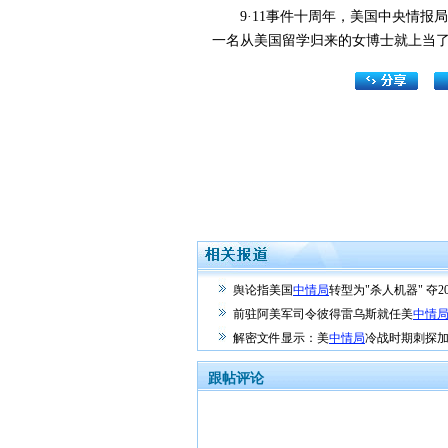
9·11事件十周年，美国中央情报
一名从美国留学归来的女博士就上当
舆论指美国
中情局
转型为"杀人机器" 夺2
前驻阿美军司令彼得雷乌斯就任美
中情
解密文件显示：美
中情局
冷战时期刺探
跟帖评论