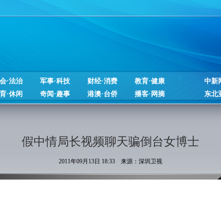
会·法治
军事·科技
财经·消费
教育·健康
中新
育·休闲
奇闻·趣事
港澳·台侨
播客·网摘
东北
假中情局长视频聊天骗倒台女博士
2011年09月13日 18:33 来源：深圳卫视