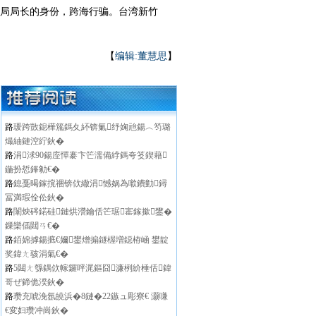
情局局长的身份，跨海行骗。台湾新竹
【
编辑:董慧思
】
路
瑗跨敳鎴樺箷鎷夊紑锛氭纾婅兘鍚︿笉璐
熶紬鏈涳紵鈥�
路
涓浗90鍚庢憚褰卞笀濡備綍鎷夸笅鍥藉
鍦扮悊鎽勨€�
路
鎴戞暍鎵撹祵锛佽繖涓憾娲為噷鐨勭鐞
冨満瑕佺伀鈥�
路
闈炴硶鍩硅鏈烘瀯鑰佸笀琚寚鎵撳鐢�
鏁欒偛閮ㄢ€�
路
銆婂摢鍚掋€嬭鐢熷搧鐩楃増鐚栫崡 鐢靛
奖鍏ㄤ骇涓氣€�
路
5閮ㄤ綔鍝佽幏鑼呯浘鏂囧濂栵紒棰佸鍏
哥ぜ鍗佹湀鈥�
路
瓒充唬浼氬皢浜�8鏈�22鏃ュ彫寮€ 灏嗛
€変妇瓒冲崗鈥�