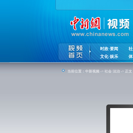
时政·要闻
社
文化·娱乐
体
当前位置：
中新视频
->
社会·法治
-> 正文