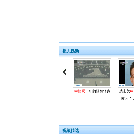
相关视频
中情局
十年的悄然转身
袭击美
中
怖分子
视频精选