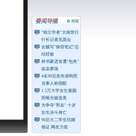
“独立学者”大闹世行
行长记者见面会
女贼写“偷窃笔记”总
结经验
林书豪进攻遭“包夹”
血染赛场
4名90后发布虐狗照
当事人称很酷
1.5万大学女生素颜
照曝光被选美
为争夺“男友” 十岁
女生决斗身亡
90后大二学生结婚
领证 网友力挺