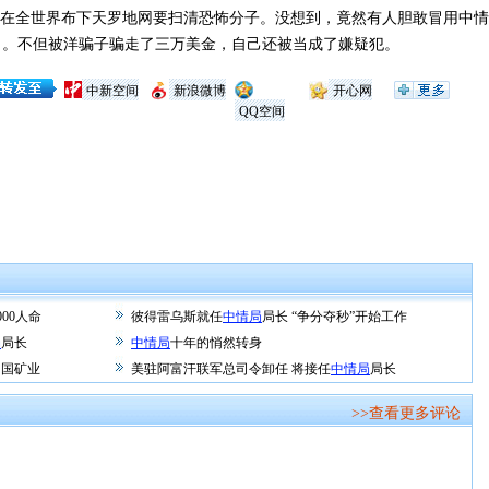
局在全世界布下天罗地网要扫清恐怖分子。没想到，竟然有人胆敢冒用中
了。不但被洋骗子骗走了三万美金，自己还被当成了嫌疑犯。
中新空间
新浪微博
开心网
QQ空间
000人命
彼得雷乌斯就任
中情局
局长 “争分夺秒”开始工作
局
局长
中情局
十年的悄然转身
加国矿业
美驻阿富汗联军总司令卸任 将接任
中情局
局长
>>查看更多评论