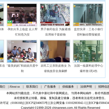
身体
孕妇火车上临盆 众人帮
男子偷药妆店 为躲避感
监控实录：三名小偷行
忙转危为安
应用袜子套赃物
窃时触动警报被抓
罐车在
“最美妈妈”和妞妞共度中
农民工父亲割皮救女 为
法国一核废料处理中心
秋
省钱放弃全身麻醉
爆炸致1死4伤
我们
|
About us
|
联系我们
|
广告服务
|
供稿服务
|
法律声明
|
招聘信
本网站所刊载信息，不代表中新社和中新网观点。 刊用本网站稿件，务经书面
未经授权禁止转载、摘编、复制及建立镜像，违者将依法追究法律责任。
证（0106168)
] [
京ICP证040655号
] [京公网安备:110102003042-1] [
京ICP备0500434
Copyright ©1999-2026
chinanews.com. All Rights Reserved