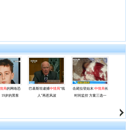
情局
的网络恐
巴基斯坦逮捕
中情局
“线
击毙拉登始末:
中情局
长
：19岁的黑客
人”再惹风波
时间监控 方案三选一