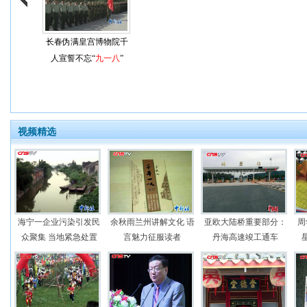
长春伪满皇宫博物院千
人宣誓不忘“
九一八
”
视频精选
海宁一企业污染引发民
余秋雨兰州讲解文化 语
亚欧大陆桥重要部分：
周
众聚集 当地紧急处置
言魅力征服读者
丹海高速竣工通车