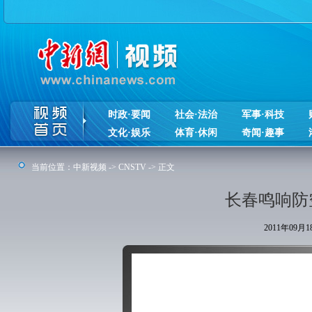
时政·要闻
社会·法治
军事·科技
文化·娱乐
体育·休闲
奇闻·趣事
当前位置：
中新视频
->
CNSTV
-> 正文
长春鸣响防
2011年09月