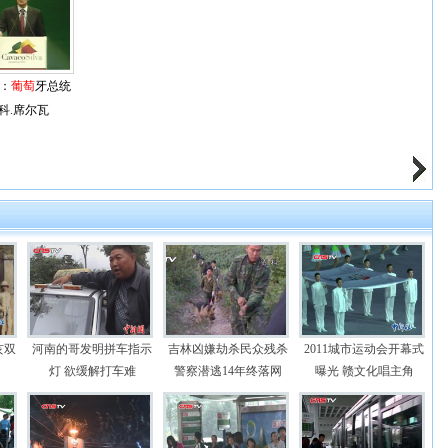
：
葡萄
牙总统
科.席尔瓦
亥双
河南的哥发明拼车指示
吉林凶嫌劫杀民众残杀
2011城市运动会开幕式
灯 欲缓解打车难
警察潜逃14年终落网
曝光 赣文化唱主角