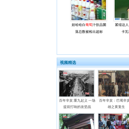
娃哈哈白
葡萄
汁饮品菌
紧缩达人
落总数被检出超标
卡瓦
视频精选
百年辛亥:重九起义 一场
百年辛亥：巴蜀辛
提前打响的攻坚战
雄之黄复生