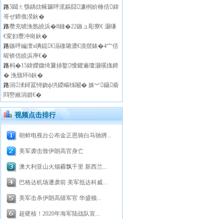
路
5閮ㄤ綔鍝佽幏鑼呯浘鏂囧濂栵紒棰佸鍏
哥ぜ鍗佹湀鈥�
路
瓒充唬浼氬皢浜�8鏈�22鏃ュ彫寮€ 灏嗛
€変妇瓒冲崗鈥�
路
鏃呯編澶х唺鐚€滆礉璐濃€濆揩婊�4宀佸
暒锛佸皢浜庘€�
路
杩�15鍏嬫媺绮夐捇鐜懓鑺遍瓊灏嗘媿鍗
� 浼颁环6鈥�
路
涓浗鐞冨憳娆ф垬鍐嶇牬闂� 姝︾鑷瘉
閰嶅緱涓娾€�
视频点击排行
朝鲜电视台公布金正恩骑白马驰骋...
美军袭击致伊朗高官身亡
澳大利亚山火烟霾飘千里 新西兰...
巴格达机场遭袭前 美军抵达科威...
美军击杀伊朗高级军官 华盛顿...
超硬核！2020年海军陆战队宣...