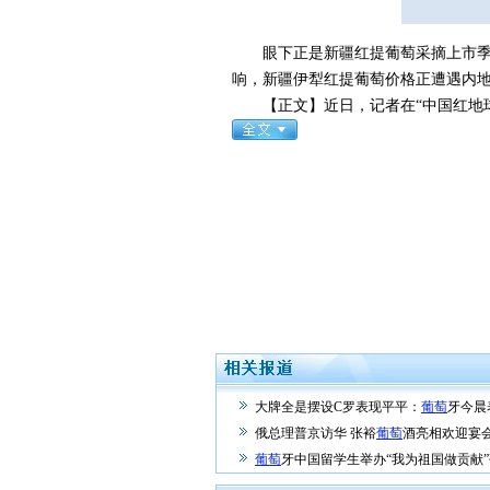
眼下正是新疆红提葡萄采摘上市季节
响，新疆伊犁红提葡萄价格正遭遇内
【正文】近日，记者在“中国红地球
大牌全是摆设C罗表现平平：
葡萄
牙今晨
俄总理普京访华 张裕
葡萄
酒亮相欢迎宴
葡萄
牙中国留学生举办“我为祖国做贡献