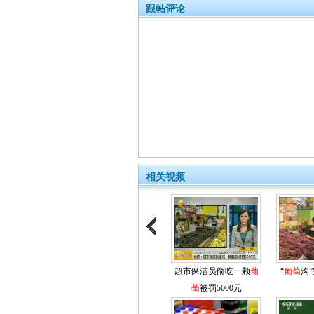
跟帖评论
相关视频
超市保洁员偷吃一颗
葡
“
葡萄
沟
萄
被罚5000元