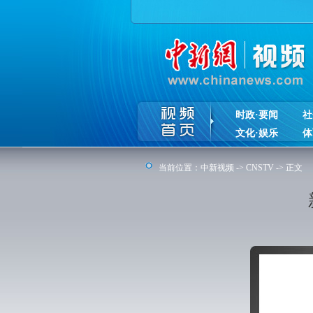
时政·要闻
社
文化·娱乐
体
当前位置：
中新视频
->
CNSTV
-> 正文