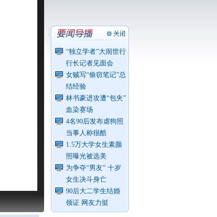
“独立学者”大闹世行
行长记者见面会
女贼写“偷窃笔记”总
结经验
林书豪进攻遭“包夹”
血染赛场
4名90后发布虐狗照
当事人称很酷
1.5万大学女生素颜
照曝光被选美
为争夺“男友” 十岁
女生决斗身亡
90后大二学生结婚
领证 网友力挺