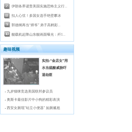
伊朗各界谴责美国实施恐怖主义行...
扣人心弦！多国女选手绝壁攀冰
郭德纲再当“师爷” 弟子高鹤彩...
舰载机起降山东舰画面曝光：歼1...
趣味视频
实拍:“金店女”用
水当硫酸威胁吓
退劫匪
九岁猫咪竞选美国联邦参议员
奥斯卡最佳影片中小狗的精彩表演
西安女厕现"站立小便器" 如厕尴尬