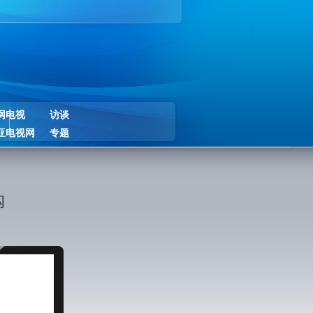
网电视
访谈
亚电视网
专题
购