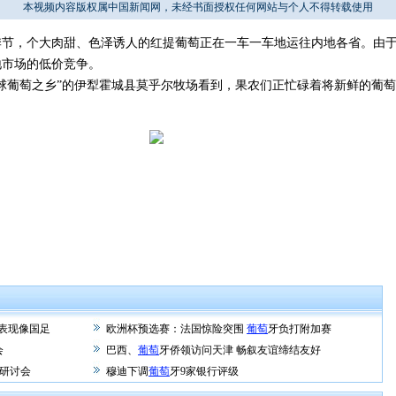
本视频内容版权属中国新闻网，未经书面授权任何网站与个人不得转载使用
，个大肉甜、色泽诱人的红提葡萄正在一车一车地运往内地各省。由于
地市场的低价竞争。
葡萄之乡”的伊犁霍城县莫乎尔牧场看到，果农们正忙碌着将新鲜的葡萄
表现像国足
欧洲杯预选赛：法国惊险突围
葡萄
牙负打附加赛
会
巴西、
葡萄
牙侨领访问天津 畅叙友谊缔结友好
”研讨会
穆迪下调
葡萄
牙9家银行评级