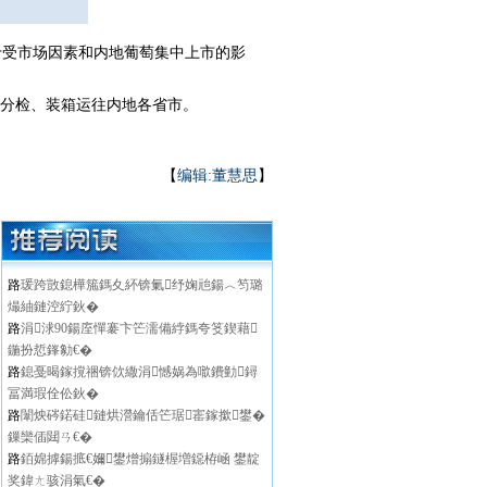
受市场因素和内地葡萄集中上市的影
分检、装箱运往内地各省市。
【
编辑:董慧思
】
路
瑗跨敳鎴樺箷鎷夊紑锛氭纾婅兘鍚︿笉璐
熶紬鏈涳紵鈥�
路
涓浗90鍚庢憚褰卞笀濡備綍鎷夸笅鍥藉
鍦扮悊鎽勨€�
路
鎴戞暍鎵撹祵锛佽繖涓憾娲為噷鐨勭鐞
冨満瑕佺伀鈥�
路
闈炴硶鍩硅鏈烘瀯鑰佸笀琚寚鎵撳鐢�
鏁欒偛閮ㄢ€�
路
銆婂摢鍚掋€嬭鐢熷搧鐩楃増鐚栫崡 鐢靛
奖鍏ㄤ骇涓氣€�