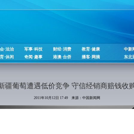
会·法治
军事·科技
财经·消费
教育·健康
中新
育·休闲
奇闻·趣事
港澳·台侨
播客·网摘
东北
新疆葡萄遭遇低价竞争 守信经销商赔钱收
2011年10月12日 17:49 来源：中国新闻网