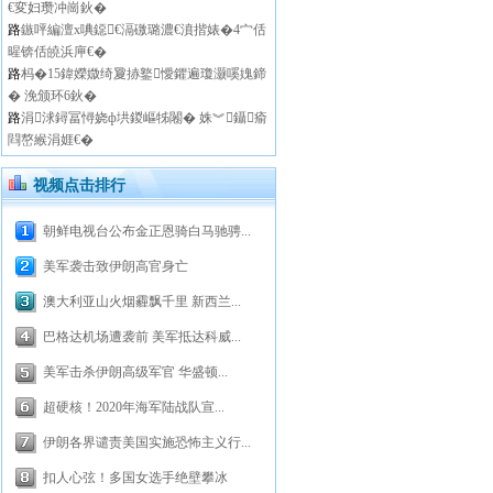
€変妇瓒冲崗鈥�
路
鏃呯編澶х唺鐚€滆礉璐濃€濆揩婊�4宀佸
暒锛佸皢浜庘€�
路
杩�15鍏嬫媺绮夐捇鐜懓鑺遍瓊灏嗘媿鍗
� 浼颁环6鈥�
路
涓浗鐞冨憳娆ф垬鍐嶇牬闂� 姝︾鑷瘉
閰嶅緱涓娾€�
视频点击排行
朝鲜电视台公布金正恩骑白马驰骋...
美军袭击致伊朗高官身亡
澳大利亚山火烟霾飘千里 新西兰...
巴格达机场遭袭前 美军抵达科威...
美军击杀伊朗高级军官 华盛顿...
超硬核！2020年海军陆战队宣...
伊朗各界谴责美国实施恐怖主义行...
扣人心弦！多国女选手绝壁攀冰