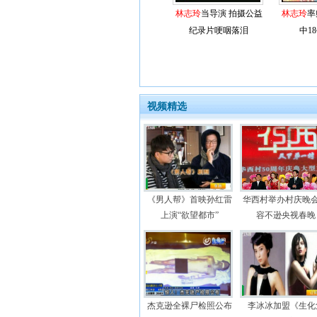
林志玲
当导演 拍摄公益
林志玲
率
纪录片哽咽落泪
中1
视频精选
《男人帮》首映孙红雷
华西村举办村庆晚会
上演“欲望都市”
容不逊央视春晚
杰克逊全裸尸检照公布
李冰冰加盟《生化