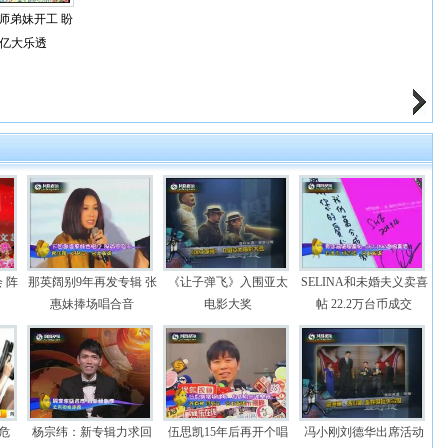
师弟妹开工 盼
8亿大乐透
 阵
那英阔别9年再发专辑 张
《让子弹飞》入围亚太
SELINA和未婚夫义卖喜
惠妹捧场唱合音
电影大奖
帖 22.2万台币成交
危
杨宗纬：新专辑力求回
伍思凯15年后再开个唱
冯小刚刘德华出席活动