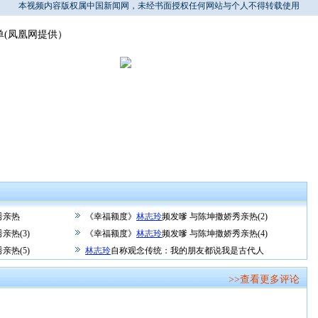
本视频内容版权属中国新闻网，未经书面授权任何网站与个人不得转载使用
(凤凰网提供）
秀亲热
《幸福额度》
林志玲
频发嗲 与陈坤撒娇秀亲热(2)
亲热(3)
《幸福额度》
林志玲
频发嗲 与陈坤撒娇秀亲热(4)
亲热(5)
林志玲
自称观念传统：我的朋友都说我是古代人
>>查看更多评论