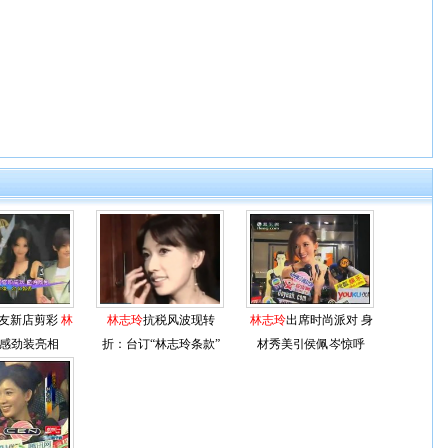
友新店剪彩
林
林志玲
抗税风波现转
林志玲
出席时尚派对 身
感劲装亮相
折：台订“林志玲条款”
材秀美引侯佩岑惊呼