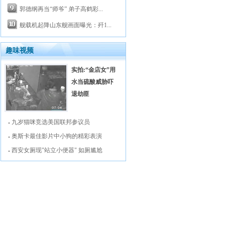
郭德纲再当“师爷” 弟子高鹤彩...
舰载机起降山东舰画面曝光：歼1...
趣味视频
实拍:“金店女”用
水当硫酸威胁吓
退劫匪
九岁猫咪竞选美国联邦参议员
奥斯卡最佳影片中小狗的精彩表演
西安女厕现"站立小便器" 如厕尴尬