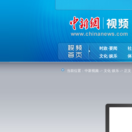
时政·要闻
社
文化·娱乐
体
当前位置：
中新视频
->
文化·娱乐
-> 正文