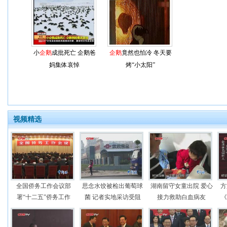
小
企鹅
成批死亡 企鹅爸
企鹅
竟然也怕冷 冬天要
妈集体哀悼
烤“小太阳”
视频精选
全国侨务工作会议部
思念水饺被检出葡萄球
湖南留守女童出院 爱心
方
署“十二五”侨务工作
菌 记者实地采访受阻
接力救助白血病友
《