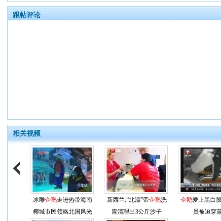
跟帖评论
相关视频
冰雕
企鹅
走进热带海南
新西兰:“北漂”帝
企鹅
洗
企鹅
爱上黑白胶
椰城市民领略北国风光
胃清理出3公斤沙子
员被迫穿