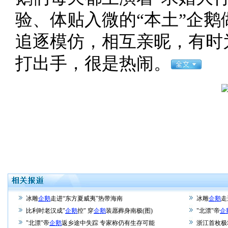
验、体贴入微的“本土”企
追逐模仿，相互亲昵，有时
打出手，很是热闹。
冰雕
企鹅
走进“东方夏威夷”热带海南
冰雕
企鹅
走
比利时老汉成"
企鹅
控" 穿
企鹅
装愿葬身南极(图)
"北漂"帝
企
"北漂"帝
企鹅
返乡途中失踪 专家称仍有生存可能
浙江首枚极