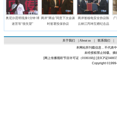
奥尼尔昆明现身1分钟 球
两岸“两会”同意下次会谈
两岸签核电安全协议陈
广
迷苦等“很失望”
时签署投保协议
云林江丙坤互赠纪念品
关于我们
|
About us
|
联系我们
|
本网站所刊载信息，不代表中
未经授权禁止转载、摘
[
网上传播视听节目许可证（0106168)
] [
京ICP证04065
Copyright ©1999