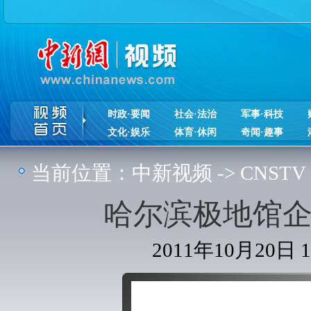
时政·要闻
社会·法治
军事·科技
文化·娱乐
体育·休闲
奇闻·趣事
当前位置：
中新视频
->
CNSTV
哈尔滨极地馆企
2011年10月20