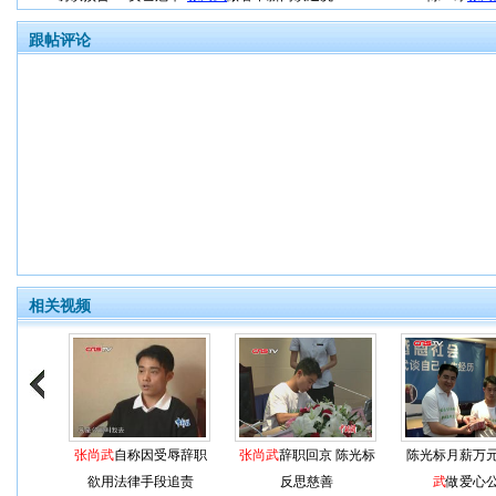
跟帖评论
相关视频
张尚武
自称因受辱辞职
张尚武
辞职回京 陈光标
陈光标月薪万
欲用法律手段追责
反思慈善
武
做爱心