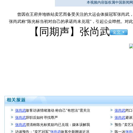
本视频内容版权属中国新闻网
曾因在王府井地铁站卖艺而备受关注的大运会体操冠军张尚武，
张尚武称“陈光标当初对自己的承诺尚未兑现”，引起公众哗然。对
【同期声】张尚武
张尚武
做客访谈情绪激动 称自己"有想法"需关注
张尚武
闭口
张尚武
辞职后如何寻找尊严
张尚武
避谈
张尚武
澄清称陈光标奖励均已兑现：媒体误解我
预告:"卖艺
访谈预告：“卖艺冠军”
张尚武
做客中新网谈近况
陈一冰
张尚