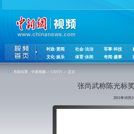
时政·要闻
社会·法治
军事·科技
文化·娱乐
体育·休闲
奇闻·趣事
当前位置：
中新视频
->
CNSTV
-> 正文
张尚武称陈光标奖
2011年10月