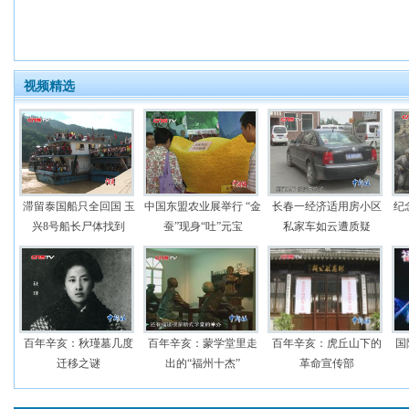
视频精选
滞留泰国船只全回国 玉
中国东盟农业展举行 “金
长春一经济适用房小区
纪
兴8号船长尸体找到
蚕”现身“吐”元宝
私家车如云遭质疑
百年辛亥：秋瑾墓几度
百年辛亥：蒙学堂里走
百年辛亥：虎丘山下的
国
迁移之谜
出的“福州十杰”
革命宣传部