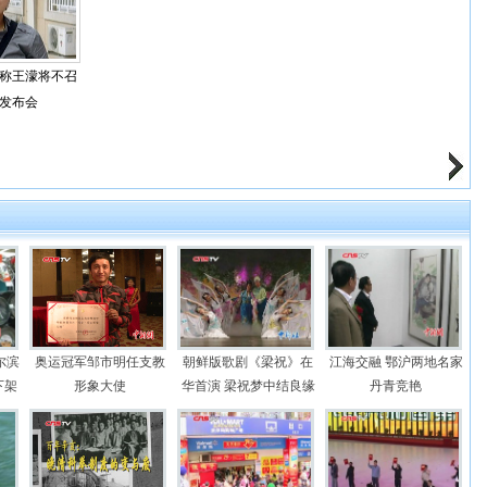
称王濛将不召
发布会
尔滨
奥运冠军邹市明任支教
朝鲜版歌剧《梁祝》在
江海交融 鄂沪两地名家
下架
形象大使
华首演 梁祝梦中结良缘
丹青竞艳