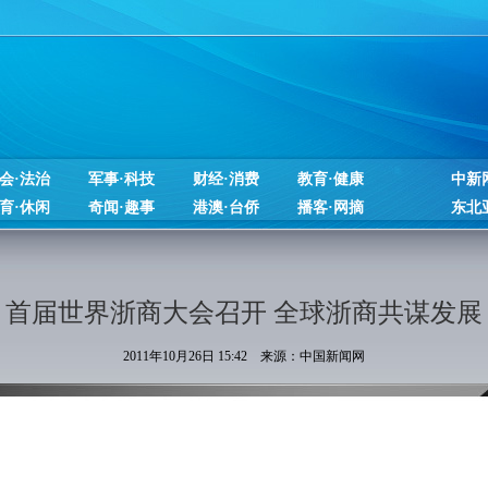
会·法治
军事·科技
财经·消费
教育·健康
中新
育·休闲
奇闻·趣事
港澳·台侨
播客·网摘
东北
首届世界浙商大会召开 全球浙商共谋发展
2011年10月26日 15:42 来源：中国新闻网