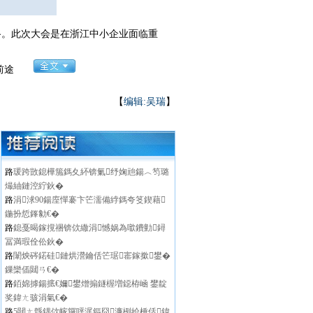
路。此次大会是在浙江中小企业面临重
发展前途
【
编辑:吴瑞
】
路
瑗跨敳鎴樺箷鎷夊紑锛氭纾婅兘鍚︿笉璐
熶紬鏈涳紵鈥�
路
涓浗90鍚庢憚褰卞笀濡備綍鎷夸笅鍥藉
鍦扮悊鎽勨€�
路
鎴戞暍鎵撹祵锛佽繖涓憾娲為噷鐨勭鐞
冨満瑕佺伀鈥�
路
闈炴硶鍩硅鏈烘瀯鑰佸笀琚寚鎵撳鐢�
鏁欒偛閮ㄢ€�
路
銆婂摢鍚掋€嬭鐢熷搧鐩楃増鐚栫崡 鐢靛
奖鍏ㄤ骇涓氣€�
路
5閮ㄤ綔鍝佽幏鑼呯浘鏂囧濂栵紒棰佸鍏