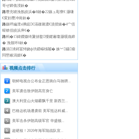
哥ぜ鍗佹湀鈥�
路
瓒充唬浼氬皢浜�8鏈�22鏃ュ彫寮€ 灏嗛
€変妇瓒冲崗鈥�
路
鏃呯編澶х唺鐚€滆礉璐濃€濆揩婊�4宀佸
暒锛佸皢浜庘€�
路
杩�15鍏嬫媺绮夐捇鐜懓鑺遍瓊灏嗘媿鍗
� 浼颁环6鈥�
路
涓浗鐞冨憳娆ф垬鍐嶇牬闂� 姝︾鑷瘉
閰嶅緱涓娾€�
视频点击排行
朝鲜电视台公布金正恩骑白马驰骋...
美军袭击致伊朗高官身亡
澳大利亚山火烟霾飘千里 新西兰...
巴格达机场遭袭前 美军抵达科威...
美军击杀伊朗高级军官 华盛顿...
超硬核！2020年海军陆战队宣...