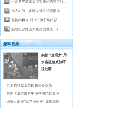
伊朗各界谴责美国实施恐怖主义行...
扣人心弦！多国女选手绝壁攀冰
郭德纲再当“师爷” 弟子高鹤彩...
舰载机起降山东舰画面曝光：歼1...
趣味视频
实拍:“金店女”用
水当硫酸威胁吓
退劫匪
九岁猫咪竞选美国联邦参议员
奥斯卡最佳影片中小狗的精彩表演
西安女厕现"站立小便器" 如厕尴尬