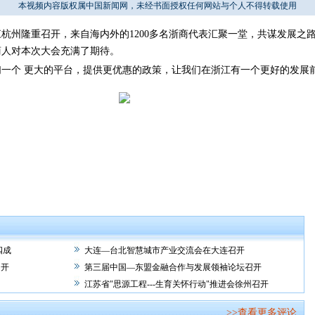
本视频内容版权属中国新闻网，未经书面授权任何网站与个人不得转载使用
州隆重召开，来自海内外的1200多名浙商代表汇聚一堂，共谋发展之
商人对本次大会充满了期待。
一个 更大的平台，提供更优惠的政策，让我们在浙江有一个更好的
四成
大连—台北智慧城市产业交流会在大连召开
召开
第三届中国—东盟金融合作与发展领袖论坛召开
江苏省"思源工程---生育关怀行动"推进会徐州召开
>>查看更多评论