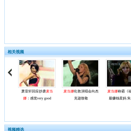
相关视频
萧亚轩回应抄袭
麦当
麦当娜
伦敦演唱会向杰
麦当娜
称霸《
娜
：感觉very good
克逊致敬
最赚钱星妈 
视频精选