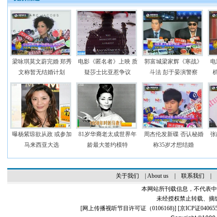
梁咏琪莫文蔚完婚 郑秀
电影《匿名者》上映 质
郭富城梁家辉《寒战》
电
文称暂无结婚计划
疑莎士比亚惹争议
斗法 彭于晏演警察
曝杨紫琼欲从政 或参加
81岁华裔老太成世界年
周杰伦发新碟 否认秘婚
张
马来西亚大选
龄最大签约模特
称35岁才想结婚
关于我们
|
About us
|
联系我们
|
本网站所刊载信息，不代表中
未经授权禁止转载、摘
[
网上传播视听节目许可证（0106168)
] [
京ICP证04065