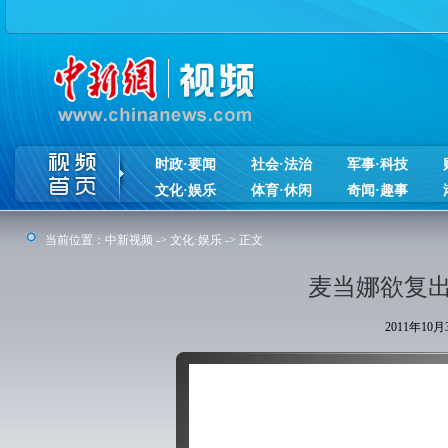
时政·要闻
社会·法治
军事·科技
文化·娱乐
体育·休闲
奇闻·趣事
当前位置：
中新视频
->
文化·娱乐
-> 正文
麦当娜欲复出开个
2011年10