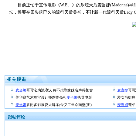
目前正忙于宣传电影《W.E。》的乐坛天后麦当娜(Madonna
坛，誓要夺回失落已久的流行天后美誉，不让新一代流行天后Lady G
麦当娜
哥哥沦为流浪汉 称不想靠妹妹名声得施舍
麦当娜
哥哥
美华裔艺术珠宝设计师杰作亮相
麦当娜
执导电影
爱女当街
麦当娜
多伦多影展耍大牌 勒令义工当众面壁(图)
麦当娜
亮相
跟帖评论