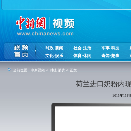
时政·要闻
社会·法治
军事·科技
文化·娱乐
体育·休闲
奇闻·趣事
当前位置：
中新视频
->
财经·消费
-> 正文
荷兰进口奶粉内现
2011年11