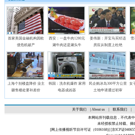
首家美国金融机构因欧
西安：一盘牛肉1280元
姜伟新：开宝马买经适
雪
债危机破产
涮牛肉还是涮头牛
房应从制度上杜绝
上海个别楼盘降价 业主
韩国：洗衣机爆炸 家用
民企购冰岛300平方公里
女子
砸售楼处要补差价
电器成凶器
土地申请通过初审
关于我们
|
About us
|
联系我们
|
本网站所刊载信息，不代表中
未经授权禁止转载、摘
[
网上传播视听节目许可证（0106168)
] [
京ICP证04065