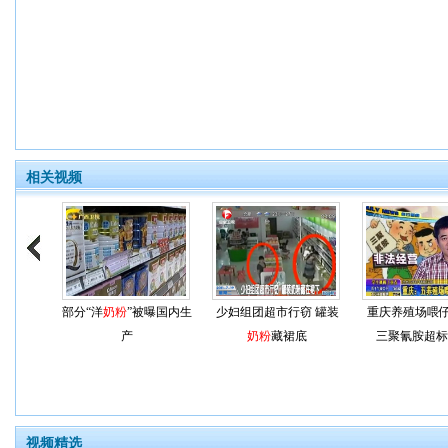
相关视频
部分“洋
奶粉
”被曝国内生
少妇组团超市行窃 罐装
重庆养殖场喂
产
奶粉
藏裙底
三聚氰胺超标5
视频精选