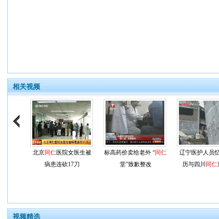
相关视频
北京
同仁
医院女医生被
标高药价卖给老外 “
同仁
辽宁医护人员
病患连砍17刀
堂”致歉整改
历与四川
同仁
视频精选