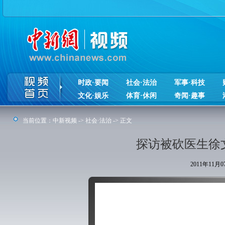
时政·要闻
社会·法治
军事·科技
文化·娱乐
体育·休闲
奇闻·趣事
当前位置：
中新视频
->
社会·法治
-> 正文
探访被砍医生徐
2011年11月