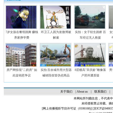
7岁女孩在餐馆跳舞 赚钱
环卫工人因为发微博被
实拍：女子轻生跳桥 百
女
养家挣学费
解雇
车经过无人救援
房产网惊现“二奶房” 如
实拍:百余城市用大型器
8层楼高"宋庆龄"雕像落
男
此促销惹争议
械销毁假冒伪劣商品
户郑州遭质疑
关于我们
|
About us
|
联系我们
|
本网站所刊载信息，不代表中
未经授权禁止转载、摘
[
网上传播视听节目许可证（0106168)
] [
京ICP证04065