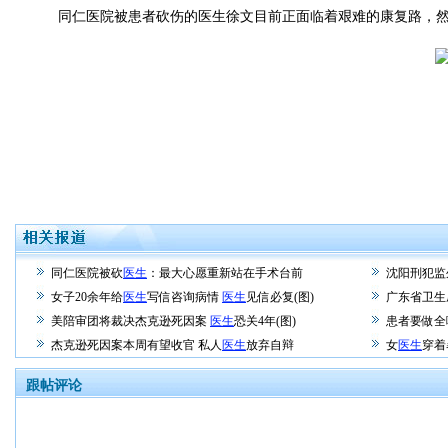
同仁医院被患者砍伤的医生徐文目前正面临着艰难的康复路，然
同仁医院被砍
医生
：最大心愿重新站在手术台前
沈阳刑犯监
女子20余年给
医生
写信咨询病情
医生
见信必复(图)
广东省卫生
美陪审团将裁决杰克逊死因案
医生
恐关4年(图)
患者要做全
杰克逊死因案本周有望收官 私人
医生
放弃自辩
女
医生
穿着
跟帖评论