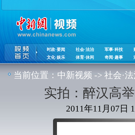
时政·要闻
社会·法治
军事·科技
文化·娱乐
体育·休闲
奇闻·趣事
当前位置：
中新视频
->
社会·法
实拍：醉汉高举
2011年11月07