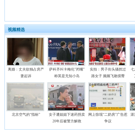
视频精选
离婚：丈夫欲独占房产
萨科齐叫卡梅伦"闭嘴"
实拍：男子街头骚扰过
七
妻起诉
称英是无知小岛
路女子 频频飞吻摸臀
北京空气的“指标”
女子遭姐姐下迷药拐卖
网上惊现“二奶房”广告惹
湛
20年后被警方解救
争议