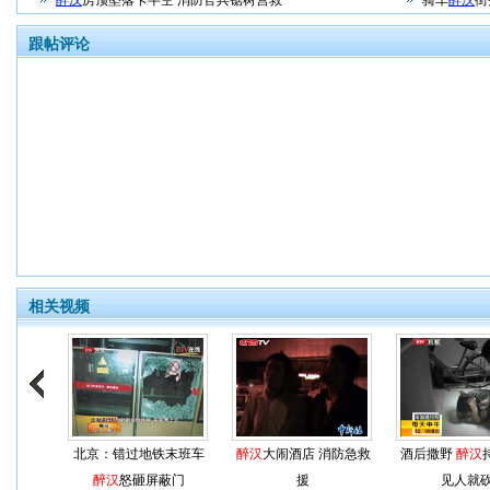
醉汉
房顶坠落卡半空 消防官兵锯树营救
骑车
醉汉
街
跟帖评论
相关视频
北京：错过地铁末班车
醉汉
大闹酒店 消防急救
酒后撒野
醉汉
醉汉
怒砸屏蔽门
援
见人就