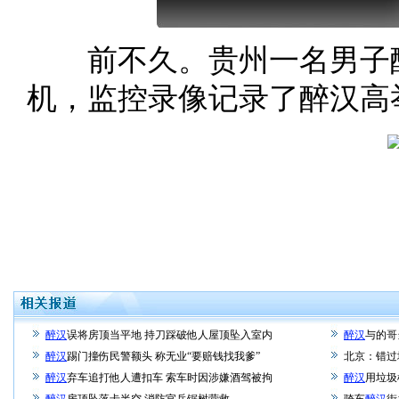
前不久。贵州一名男子醉
机，监控录像记录了醉汉高
醉汉
误将房顶当平地 持刀踩破他人屋顶坠入室内
醉汉
与的哥
醉汉
踢门撞伤民警额头 称无业“要赔钱找我爹”
北京：错过
醉汉
弃车追打他人遭扣车 索车时因涉嫌酒驾被拘
醉汉
用垃圾