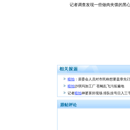
记者调查发现一些做肉夹馍的黑心老
暗拍
：居委会人员对市民称想要盖章先
暗拍
沙琪玛加工厂 苍蝇乱飞污垢遍地
记者
暗拍
神婆算卦现场 排队挂号日入三
跟帖评论