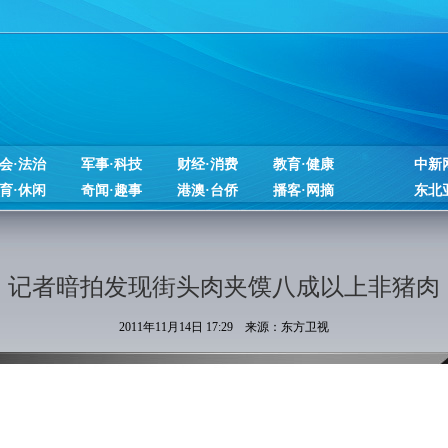
会·法治
军事·科技
财经·消费
教育·健康
中新
育·休闲
奇闻·趣事
港澳·台侨
播客·网摘
东北
记者暗拍发现街头肉夹馍八成以上非猪肉
2011年11月14日 17:29 来源：东方卫视