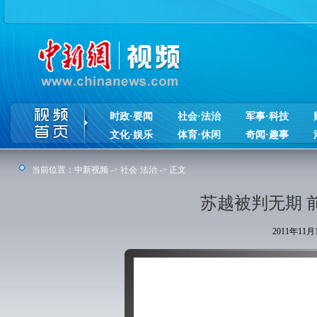
时政·要闻
社会·法治
军事·科技
文化·娱乐
体育·休闲
奇闻·趣事
当前位置：
中新视频
->
社会·法治
-> 正文
苏越被判无期 
2011年11