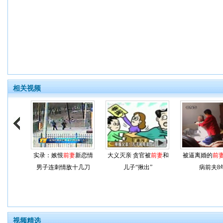
相关视频
实录：嫉恨
前妻
新恋情
大义灭亲 贪官被
前妻
和
被逼离婚的
前
男子连刺情敌十几刀
儿子“揪出”
病前夫8
视频精选