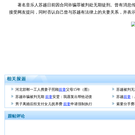
著名音乐人苏越日前因合同诈骗罪被判处无期徒刑。曾有消息传
接受网友提问，同时否认自己曾与苏越有法律上的夫妻关系，并表
河北邯郸一工人携妻子照顾
前妻
父母15年（图）
苏越被判无
苏越诈骗被判无期
前妻
安雯：我愿复出帮他还债
苏越
前妻
：
男子离婚后拒支付女儿抚养费
前妻
申请强制执行
索要分手费
跟帖评论