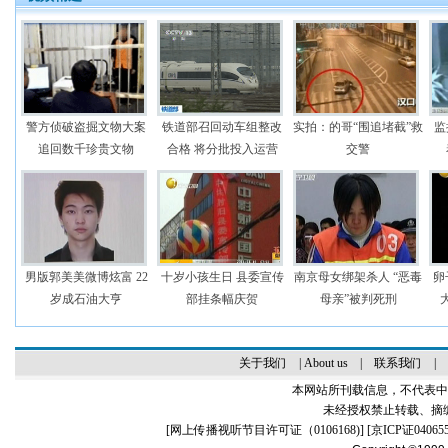
警方侦破盗掘文物大案
铁道部召回动车组整改
实拍：的哥“围追堵截”救
监
追回数千珍贵文物
合格 将分批投入运营
交警
男版郭美美微博炫富 22
十岁小孩生日 县委宣传
南京母女绑架杀人 “恶毒
卵
岁成石油大亨
部挂条幅庆贺
母亲”被判死刑
关于我们
|
About us
|
联系我们
|
本网站所刊载信息，不代表中
未经授权禁止转载、摘
[
网上传播视听节目许可证（0106168)
] [
京ICP证04065