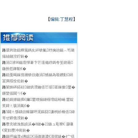
【
编辑:丁慧程
】
路
瑗跨敳鎴樺箷鎷夊紑锛氭纾婅兘鍚︿笉璐
熶紬鏈涳紵鈥�
路
涓浗90鍚庢憚褰卞笀濡備綍鎷夸笅鍥藉
鍦扮悊鎽勨€�
路
鎴戞暍鎵撹祵锛佽繖涓憾娲為噷鐨勭鐞
冨満瑕佺伀鈥�
路
闈炴硶鍩硅鏈烘瀯鑰佸笀琚寚鎵撳鐢�
鏁欒偛閮ㄢ€�
路
銆婂摢鍚掋€嬭鐢熷搧鐩楃増鐚栫崡 鐢靛
奖鍏ㄤ骇涓氣€�
路
5閮ㄤ綔鍝佽幏鑼呯浘鏂囧濂栵紒棰佸鍏
哥ぜ鍗佹湀鈥�
路
瓒充唬浼氬皢浜�8鏈�22鏃ュ彫寮€ 灏嗛
€変妇瓒冲崗鈥�
路
鏃呯編澶х唺鐚€滆礉璐濃€濆揩婊�4宀佸