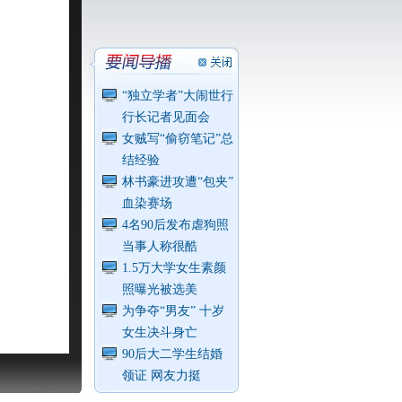
“独立学者”大闹世行
行长记者见面会
女贼写“偷窃笔记”总
结经验
林书豪进攻遭“包夹”
血染赛场
4名90后发布虐狗照
当事人称很酷
1.5万大学女生素颜
照曝光被选美
为争夺“男友” 十岁
女生决斗身亡
90后大二学生结婚
领证 网友力挺