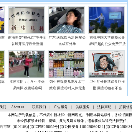
婚前
南海男婴“被死亡”事件全
广东:医院摆乌龙 阑尾炎
首批中国大学视频公开
省展开医疗质量整顿
当成宫外孕
课9日起向公众免费开放
超标
江苏江阴：小学生不做
强生被曝婴儿洗发水可
卫生厅长推猪蹄食疗挨
课间操 改跳嘻唰唰
致癌 回应称对人体无害
批 回应称确有不当
我们
|
About us
|
联系我们
|
广告服务
|
供稿服务
|
法律声明
|
招聘信
本网站所刊载信息，不代表中新社和中新网观点。 刊用本网站稿件，务经书面
未经授权禁止转载、摘编、复制及建立镜像，违者将依法追究法律责任。
证（0106168)
] [
京ICP证040655号
] [京公网安备:110102003042-1] [
京ICP备0500434