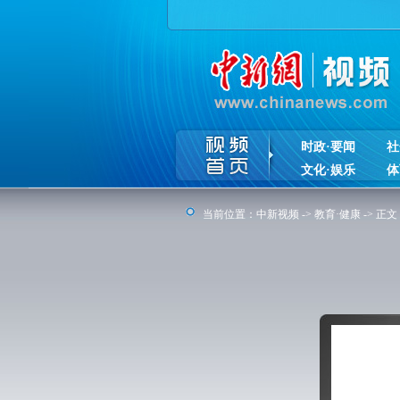
时政·要闻
社
文化·娱乐
体
当前位置：
中新视频
->
教育·健康
-> 正文