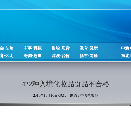
会·法治
军事·科技
财经·消费
教育·健康
中新
育·休闲
奇闻·趣事
港澳·台侨
播客·网摘
东北
422种入境化妆品食品不合格
2011年11月16日 09:10 来源：中央电视台