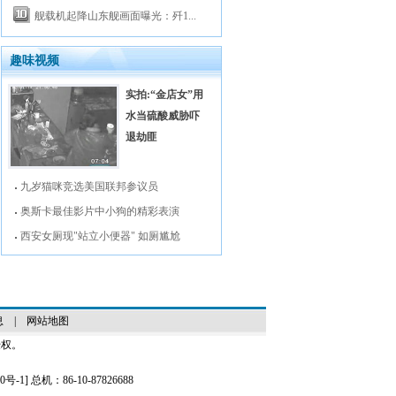
舰载机起降山东舰画面曝光：歼1...
趣味视频
实拍:“金店女”用
水当硫酸威胁吓
退劫匪
九岁猫咪竞选美国联邦参议员
奥斯卡最佳影片中小狗的精彩表演
西安女厕现"站立小便器" 如厕尴尬
息
|
网站地图
授权。
0号-1
] 总机：86-10-87826688