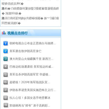
暒锛佸皢浜庘€�
路
杩�15鍏嬫媺绮夐捇鐜懓鑺遍瓊灏嗘媿鍗
� 浼颁环6鈥�
路
涓浗鐞冨憳娆ф垬鍐嶇牬闂� 姝︾鑷瘉
閰嶅緱涓娾€�
视频点击排行
朝鲜电视台公布金正恩骑白马驰骋...
美军袭击致伊朗高官身亡
澳大利亚山火烟霾飘千里 新西兰...
巴格达机场遭袭前 美军抵达科威...
美军击杀伊朗高级军官 华盛顿...
超硬核！2020年海军陆战队宣...
伊朗各界谴责美国实施恐怖主义行...
扣人心弦！多国女选手绝壁攀冰
郭德纲再当“师爷” 弟子高鹤彩...