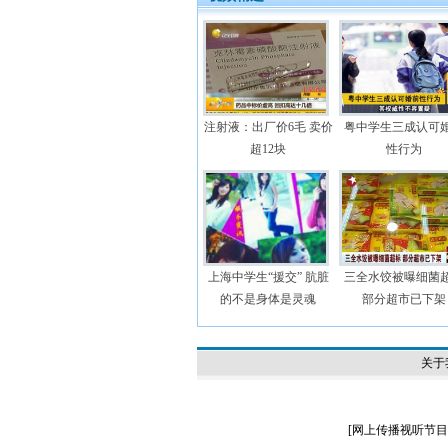
注射液：出厂价6毛 卖价
粤中学生三成认可
超12块
性行为
上海中学生“援交” 肮脏
三全水饺被曝细菌
的不是身体是灵魂
部分超市已下架
关于
[
网上传播视听节目许可