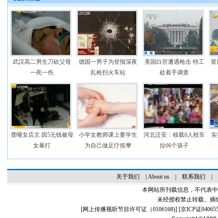
武汉高二男生刀砍父母
德国一男子为登报深夜
美国白宫遭遇枪击 特工
冒
一死一伤
乱枪扫火车站
处着手调查
聋哑女店主 因5元钱被母
小学女教师课上要学生
河北迁安：核载6人校车
实
女暴打
为自己做足疗按摩
拉66个孩子
关于我们
|
About us
|
联系我们
|
本网站所刊载信息，不代表中
未经授权禁止转载、摘
[
网上传播视听节目许可证（0106168)
] [
京ICP证04065