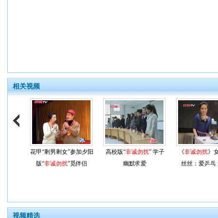
相关视频
花甲“剩男剩女”参加夕阳
高校版“
非诚勿扰
” 学子
《
非诚勿扰
》
版“
非诚勿扰
”觅伴侣
幽默求爱
丝丝：爱乒乓
视频精选