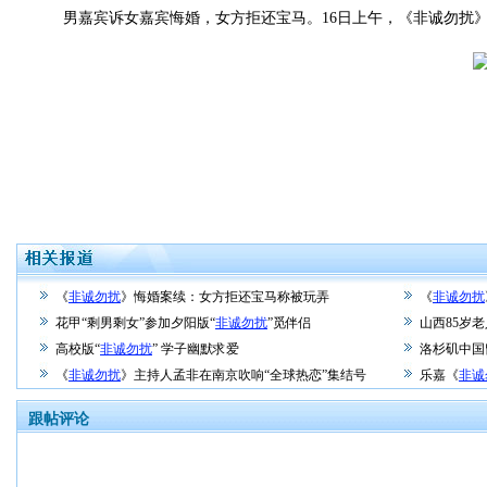
男嘉宾诉女嘉宾悔婚，女方拒还宝马。16日上午，《非诚勿扰》
《
非诚勿扰
》悔婚案续：女方拒还宝马称被玩弄
《
非诚勿扰
花甲“剩男剩女”参加夕阳版“
非诚勿扰
”觅伴侣
山西85岁
高校版“
非诚勿扰
” 学子幽默求爱
洛杉矶中国
《
非诚勿扰
》主持人孟非在南京吹响“全球热恋”集结号
乐嘉《
非诚
跟帖评论