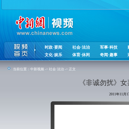
时政·要闻
社会·法治
军事·科技
文化·娱乐
体育·休闲
奇闻·趣事
当前位置：
中新视频
->
社会·法治
-> 正文
《非诚勿扰》女
2011年11月