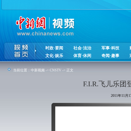
时政·要闻
社会·法治
军事·科技
文化·娱乐
体育·休闲
奇闻·趣事
当前位置：
中新视频
->
CNSTV
-> 正文
F.I.R.飞儿
2011年11月