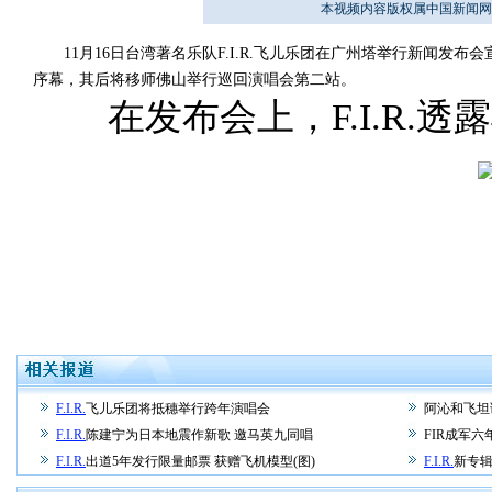
本视频内容版权属中国新闻网
11月16日台湾著名乐队F.I.R.飞儿乐团在广州塔举行新闻发布会宣布：F
序幕，其后将移师佛山举行巡回演唱会第二站。
在发布会上，F.I.R.透
F.I.R.
飞儿乐团将抵穗举行跨年演唱会
阿沁和飞坦
F.I.R.
陈建宁为日本地震作新歌 邀马英九同唱
FIR成军六
F.I.R.
出道5年发行限量邮票 获赠飞机模型(图)
F.I.R.
新专辑