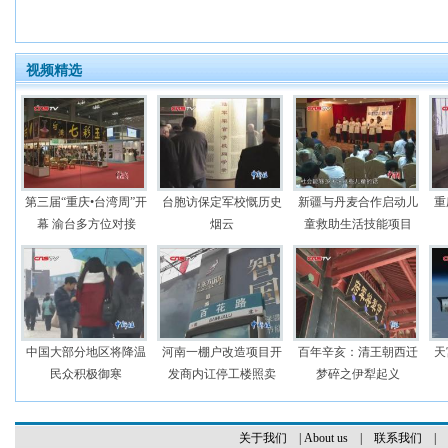
视频精选
第三届“重庆•台湾周”开
台胞访保定军校慨历史
新疆与丹麦合作启动儿
重
幕 渝台多方位对接
烟云
童救助生活技能项目
中国大部分地区将降温
河南一棚户改造项目开
百年辛亥：清王朝西迁
天
民众积极御寒
发商内讧停工楼照卖
梦碎之伊犁起义
关于我们
|
About us
|
联系我们
|