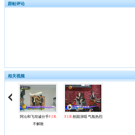
跟帖评论
相关视频
阿沁和飞坦诚分手
F.I.R.
F.I.R.
校园演唱 气氛热烈
不解散