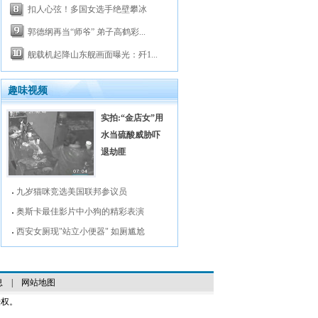
扣人心弦！多国女选手绝壁攀冰
郭德纲再当“师爷” 弟子高鹤彩...
舰载机起降山东舰画面曝光：歼1...
趣味视频
实拍:“金店女”用
水当硫酸威胁吓
退劫匪
九岁猫咪竞选美国联邦参议员
奥斯卡最佳影片中小狗的精彩表演
西安女厕现"站立小便器" 如厕尴尬
息
|
网站地图
授权。