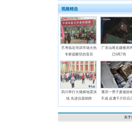
视频精选
艺考临近培训市场火热
广东汕尾在建楼房
专家提醒切勿盲目
已6死7伤
四川举行大规模地震演
重庆一男子废墟拾
练 先进仪器助阵
不成 反遭千斤巨石
关于