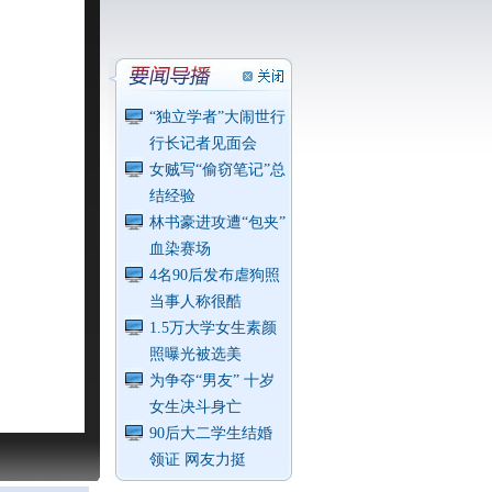
“独立学者”大闹世行
行长记者见面会
女贼写“偷窃笔记”总
结经验
林书豪进攻遭“包夹”
血染赛场
4名90后发布虐狗照
当事人称很酷
1.5万大学女生素颜
照曝光被选美
为争夺“男友” 十岁
女生决斗身亡
90后大二学生结婚
领证 网友力挺