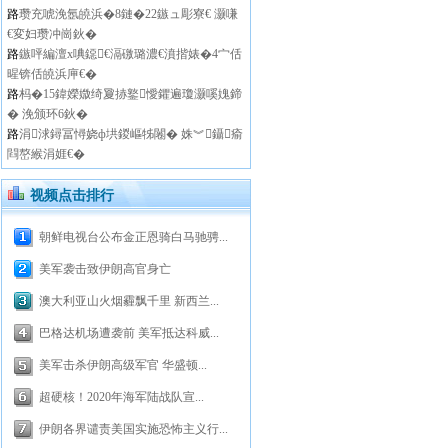
路
瓒充唬浼氬皢浜�8鏈�22鏃ュ彫寮€ 灏嗛
€変妇瓒冲崗鈥�
路
鏃呯編澶х唺鐚€滆礉璐濃€濆揩婊�4宀佸
暒锛佸皢浜庘€�
路
杩�15鍏嬫媺绮夐捇鐜懓鑺遍瓊灏嗘媿鍗
� 浼颁环6鈥�
路
涓浗鐞冨憳娆ф垬鍐嶇牬闂� 姝︾鑷瘉
閰嶅緱涓娾€�
视频点击排行
朝鲜电视台公布金正恩骑白马驰骋...
美军袭击致伊朗高官身亡
澳大利亚山火烟霾飘千里 新西兰...
巴格达机场遭袭前 美军抵达科威...
美军击杀伊朗高级军官 华盛顿...
超硬核！2020年海军陆战队宣...
伊朗各界谴责美国实施恐怖主义行...