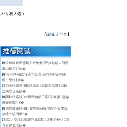
仙 桂大炮 )
【
编辑:让宝奎
】
路
瑗跨敳鎴樺箷鎷夊紑锛氭纾婅兘鍚︿笉璐
熶紬鏈涳紵鈥�
路
涓浗90鍚庢憚褰卞笀濡備綍鎷夸笅鍥藉
鍦扮悊鎽勨€�
路
鎴戞暍鎵撹祵锛佽繖涓憾娲為噷鐨勭鐞
冨満瑕佺伀鈥�
路
闈炴硶鍩硅鏈烘瀯鑰佸笀琚寚鎵撳鐢�
鏁欒偛閮ㄢ€�
路
銆婂摢鍚掋€嬭鐢熷搧鐩楃増鐚栫崡 鐢靛
奖鍏ㄤ骇涓氣€�
路
5閮ㄤ綔鍝佽幏鑼呯浘鏂囧濂栵紒棰佸鍏
哥ぜ鍗佹湀鈥�