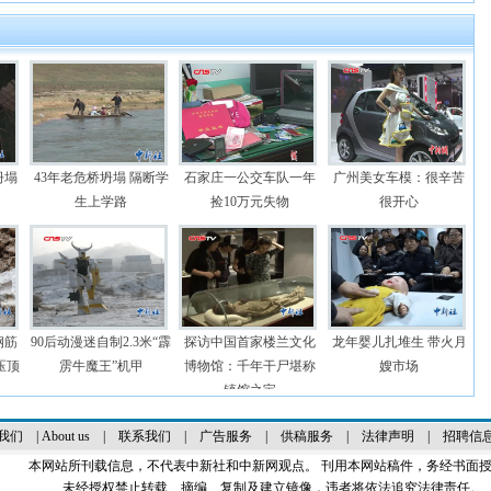
坍塌
43年老危桥坍塌 隔断学
石家庄一公交车队一年
广州美女车模：很辛苦
生上学路
捡10万元失物
很开心
钢筋
90后动漫迷自制2.3米“霹
探访中国首家楼兰文化
龙年婴儿扎堆生 带火月
压顶
雳牛魔王”机甲
博物馆：千年干尸堪称
嫂市场
镇馆之宝
我们
|
About us
|
联系我们
|
广告服务
|
供稿服务
|
法律声明
|
招聘信
本网站所刊载信息，不代表中新社和中新网观点。 刊用本网站稿件，务经书面
未经授权禁止转载、摘编、复制及建立镜像，违者将依法追究法律责任。