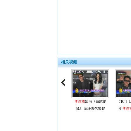
相关视频
李连杰
出演《白蛇传
《龙门飞
说》 演绎古代警察
片
李连