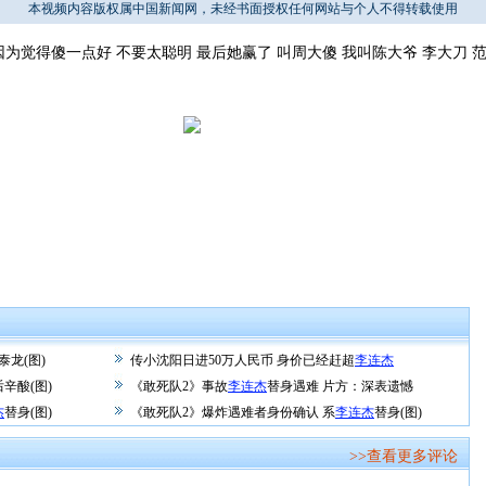
本视频内容版权属中国新闻网，未经书面授权任何网站与个人不得转载使用
觉得傻一点好 不要太聪明 最后她赢了 叫周大傻 我叫陈大爷 李大刀 范大
泰龙(图)
传小沈阳日进50万人民币 身价已经赶超
李连杰
辛酸(图)
《敢死队2》事故
李连杰
替身遇难 片方：深表遗憾
杰
替身(图)
《敢死队2》爆炸遇难者身份确认 系
李连杰
替身(图)
>>查看更多评论