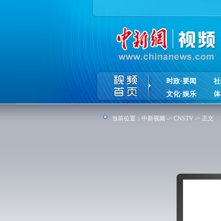
时政·要闻
社
文化·娱乐
体
当前位置：
中新视频
->
CNSTV
-> 正文