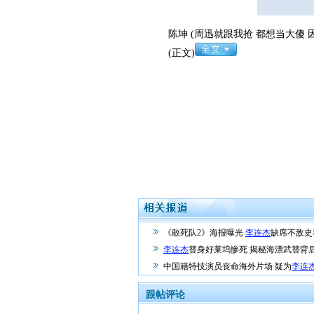
陈坤 (周迅就跟我抢 都想当大傻 因为
(正文)
《敢死队2》海报曝光
李连杰
缺席不敌史
李连杰
替身好莱坞惨死 揭秘海漂武替背后
中国籍特技演员丧命海外片场 疑为
李连
跟帖评论