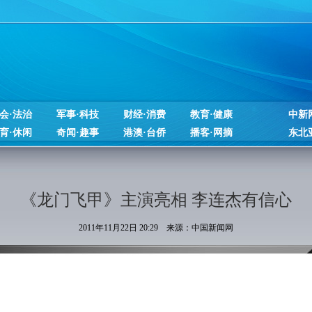
会·法治
军事·科技
财经·消费
教育·健康
中新
育·休闲
奇闻·趣事
港澳·台侨
播客·网摘
东北
《龙门飞甲》主演亮相 李连杰有信心
2011年11月22日 20:29 来源：中国新闻网