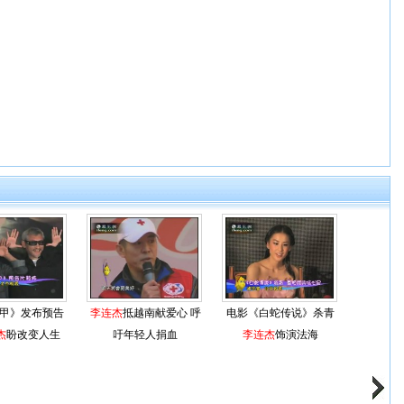
甲》发布预告
李连杰
抵越南献爱心 呼
电影《白蛇传说》杀青
杰
盼改变人生
吁年轻人捐血
李连杰
饰演法海