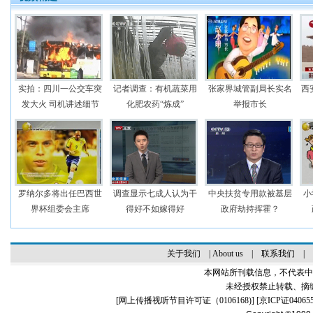
实拍：四川一公交车突
记者调查：有机蔬菜用
张家界城管副局长实名
西
发大火 司机讲述细节
化肥农药“炼成”
举报市长
罗纳尔多将出任巴西世
调查显示七成人认为干
中央扶贫专用款被基层
小
界杯组委会主席
得好不如嫁得好
政府劫持挥霍？
关于我们
|
About us
|
联系我们
|
本网站所刊载信息，不代表中
未经授权禁止转载、摘
[
网上传播视听节目许可证（0106168)
] [
京ICP证04065