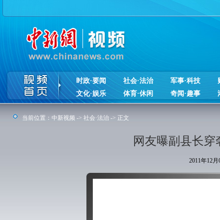
时政·要闻
社会·法治
军事·科技
文化·娱乐
体育·休闲
奇闻·趣事
当前位置：
中新视频
->
社会·法治
-> 正文
网友曝副县长穿
2011年12