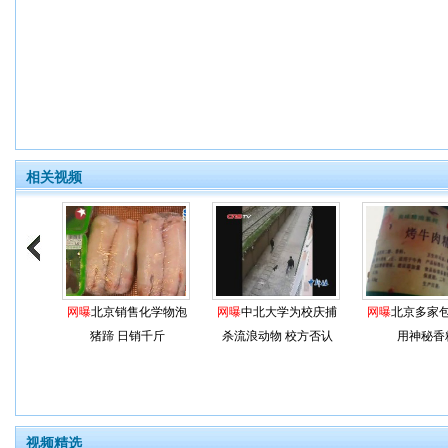
相关视频
网曝
北京销售化学物泡
网曝
中北大学为校庆捕
网曝
北京多家
猪蹄 日销千斤
杀流浪动物 校方否认
用神秘香
视频精选