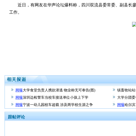
近日，有网友在华声论坛爆料称，四川双流县委常委、副县长廖维
工作。
网曝
大学食堂负责人携款潜逃 物业称无可奉告(图)
镇畜牧站站
网曝
深圳边检警车当校车接送单位小孩上下学
大学分团委
网曝
宁波一幼儿园校车超载 涉及两学校生源之争
网曝
哈尔滨
跟帖评论