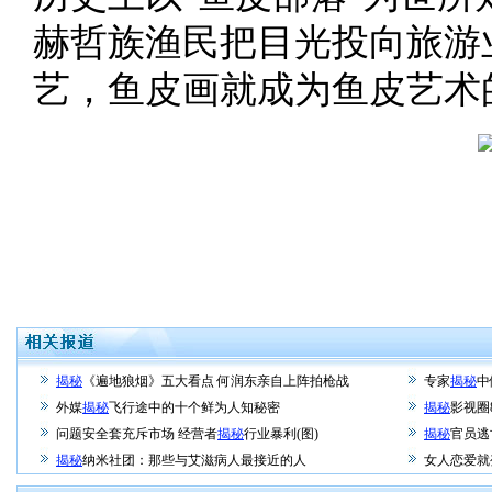
赫哲族渔民把目光投向旅游
艺，鱼皮画就成为鱼皮艺术
揭秘
《遍地狼烟》五大看点 何润东亲自上阵拍枪战
专家
揭秘
中
外媒
揭秘
飞行途中的十个鲜为人知秘密
揭秘
影视圈
问题安全套充斥市场 经营者
揭秘
行业暴利(图)
揭秘
官员逃
揭秘
纳米社团：那些与艾滋病人最接近的人
女人恋爱就