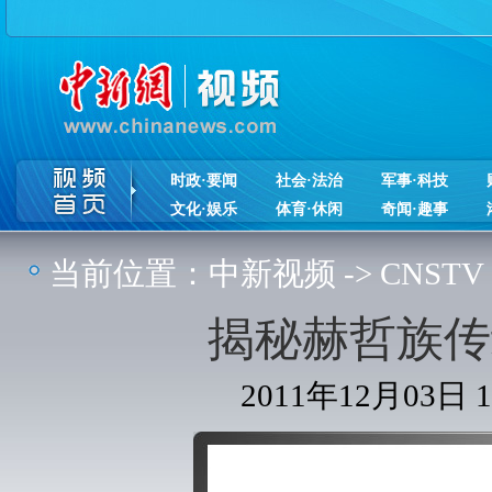
时政·要闻
社会·法治
军事·科技
文化·娱乐
体育·休闲
奇闻·趣事
当前位置：
中新视频
->
CNSTV
揭秘赫哲族传
2011年12月03