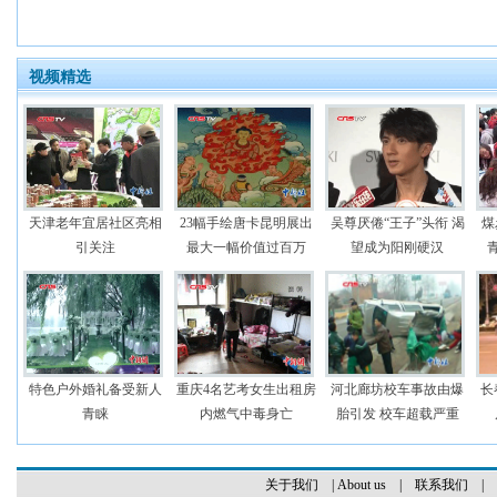
视频精选
天津老年宜居社区亮相
23幅手绘唐卡昆明展出
吴尊厌倦“王子”头衔 渴
煤
引关注
最大一幅价值过百万
望成为阳刚硬汉
特色户外婚礼备受新人
重庆4名艺考女生出租房
河北廊坊校车事故由爆
长
青睐
内燃气中毒身亡
胎引发 校车超载严重
关于我们
|
About us
|
联系我们
|