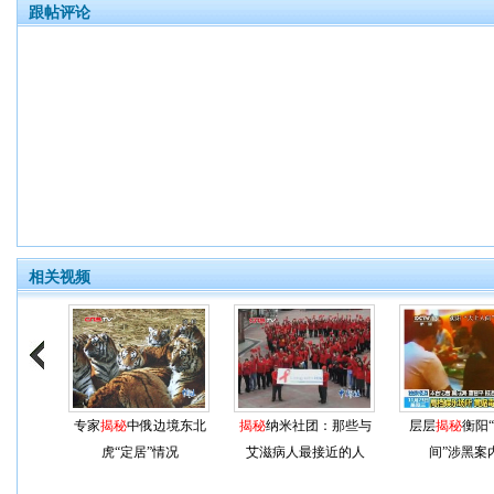
跟帖评论
相关视频
专家
揭秘
中俄边境东北
揭秘
纳米社团：那些与
层层
揭秘
衡阳
虎“定居”情况
艾滋病人最接近的人
间”涉黑案