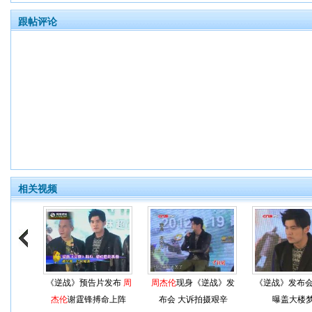
跟帖评论
相关视频
《逆战》预告片发布
周
周杰伦
现身《逆战》发
《逆战》发布
杰伦
谢霆锋搏命上阵
布会 大诉拍摄艰辛
曝盖大楼