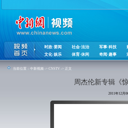
时政·要闻
社会·法治
军事·科技
文化·娱乐
体育·休闲
奇闻·趣事
当前位置：
中新视频
->
CNSTV
-> 正文
周杰伦新专辑《惊
2011年12月