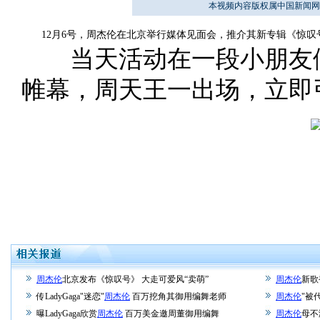
本视频内容版权属中国新闻网
12月6号，周杰伦在北京举行媒体见面会，推介其新专辑《惊叹
当天活动在一段小朋友们
帷幕，周天王一出场，立即
周杰伦
北京发布《惊叹号》 大走可爱风“卖萌”
周杰伦
新歌
传LadyGaga"迷恋"
周杰伦
百万挖角其御用编舞老师
周杰伦
"被
曝LadyGaga欣赏
周杰伦
百万美金邀周董御用编舞
周杰伦
母不