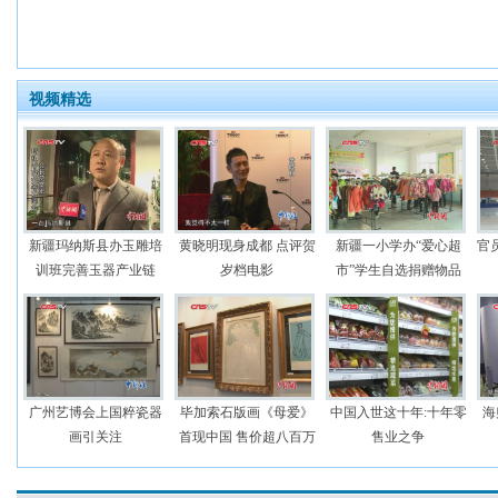
视频精选
新疆玛纳斯县办玉雕培
黄晓明现身成都 点评贺
新疆一小学办“爱心超
官
训班完善玉器产业链
岁档电影
市”学生自选捐赠物品
广州艺博会上国粹瓷器
毕加索石版画《母爱》
中国入世这十年:十年零
海
画引关注
首现中国 售价超八百万
售业之争