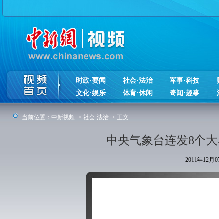
时政·要闻
社会·法治
军事·科技
文化·娱乐
体育·休闲
奇闻·趣事
当前位置：
中新视频
->
社会·法治
-> 正文
中央气象台连发8个大
2011年12月