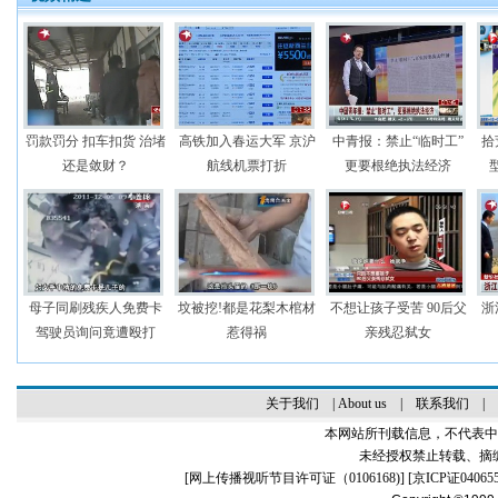
罚款罚分 扣车扣货 治堵
高铁加入春运大军 京沪
中青报：禁止“临时工”
拾
还是敛财？
航线机票打折
更要根绝执法经济
母子同刷残疾人免费卡
坟被挖!都是花梨木棺材
不想让孩子受苦 90后父
浙
驾驶员询问竟遭殴打
惹得祸
亲残忍弑女
关于我们
|
About us
|
联系我们
|
本网站所刊载信息，不代表中
未经授权禁止转载、摘
[
网上传播视听节目许可证（0106168)
] [
京ICP证04065