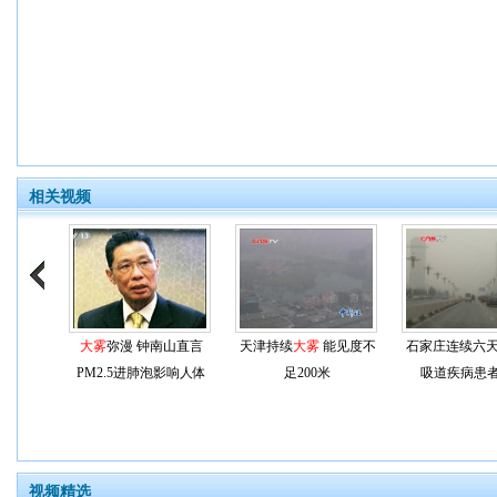
相关视频
大雾
弥漫 钟南山直言
天津持续
大雾
能见度不
石家庄连续六
PM2.5进肺泡影响人体
足200米
吸道疾病患
视频精选