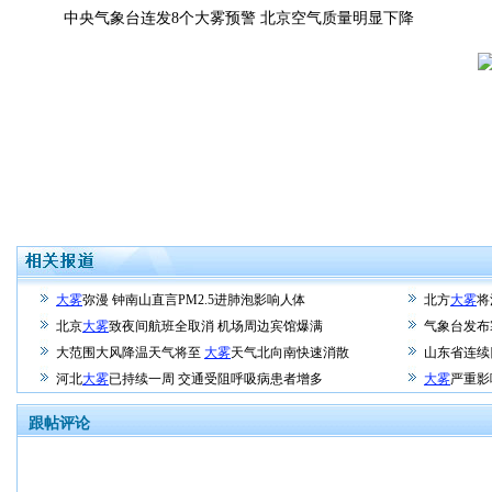
中央气象台连发8个大雾预警 北京空气质量明显下降
大雾
弥漫 钟南山直言PM2.5进肺泡影响人体
北方
大雾
将
北京
大雾
致夜间航班全取消 机场周边宾馆爆满
气象台发布
大范围大风降温天气将至
大雾
天气北向南快速消散
山东省连续
河北
大雾
已持续一周 交通受阻呼吸病患者增多
大雾
严重影
跟帖评论