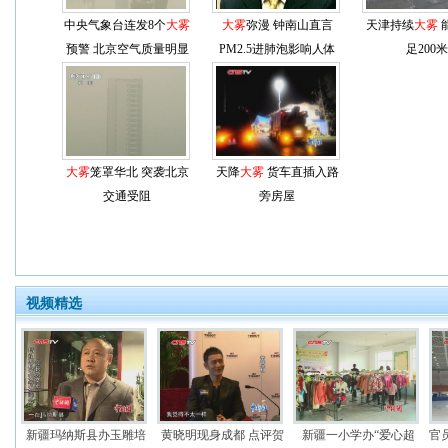
中央气象台连发8个
大雾
大雾
弥漫 钟南山直言
天津持续
大雾
预警 北京空气质量明显
PM2.5进肺泡影响人体
足200米
下降
大雾
笼罩华北 突袭北京
天降
大雾
货车直插入路
交通受阻
旁房屋
视频精选
新疆玛纳斯县办玉雕培
黄晓明现身成都 点评贺
新疆一小学办“爱心超
官