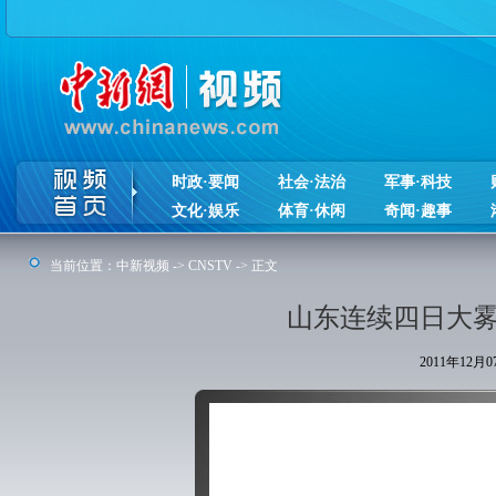
时政·要闻
社会·法治
军事·科技
文化·娱乐
体育·休闲
奇闻·趣事
当前位置：
中新视频
->
CNSTV
-> 正文
山东连续四日大雾
2011年12月