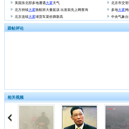
美国东北部多地遭遇
大雾
天气
北京市交管
北方持续
大雾
致航班大量延误 出发前先上网查询
多地
大雾
拷
北京连续
大雾
堵货车菜价蹿新高
中央气象台
跟帖评论
相关视频