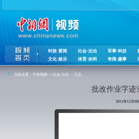
时政·要闻
社会·法治
军事·科技
文化·娱乐
体育·休闲
奇闻·趣事
当前位置：
中新视频
->
社会·法治
-> 正文
批改作业字迹
2011年12月