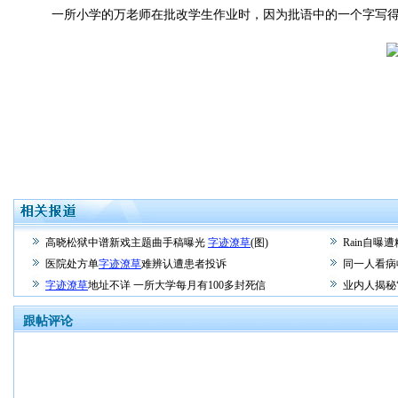
一所小学的万老师在批改学生作业时，因为批语中的一个字写得
高晓松狱中谱新戏主题曲手稿曝光
字迹潦草
(图)
Rain自曝
医院处方单
字迹潦草
难辨认遭患者投诉
同一人看病
字迹潦草
地址不详 一所大学每月有100多封死信
业内人揭秘
跟帖评论