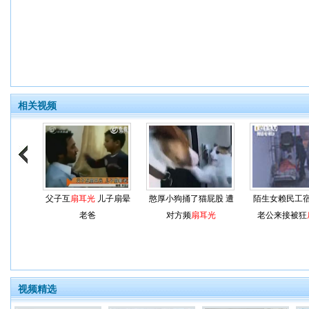
相关视频
父子互
扇耳光
儿子扇晕
憨厚小狗捅了猫屁股 遭
陌生女赖民工
老爸
对方频
扇耳光
老公来接被狂
视频精选