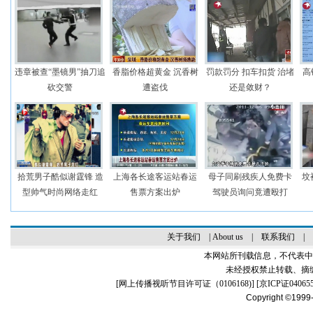
违章被查“墨镜男”抽刀追
香脂价格超黄金 沉香树
罚款罚分 扣车扣货 治堵
高
砍交警
遭盗伐
还是敛财？
拾荒男子酷似谢霆锋 造
上海各长途客运站春运
母子同刷残疾人免费卡
坟
型帅气时尚网络走红
售票方案出炉
驾驶员询问竟遭殴打
关于我们
|
About us
|
联系我们
|
本网站所刊载信息，不代表中
未经授权禁止转载、摘
[
网上传播视听节目许可证（0106168)
] [
京ICP证04065
Copyright ©1999