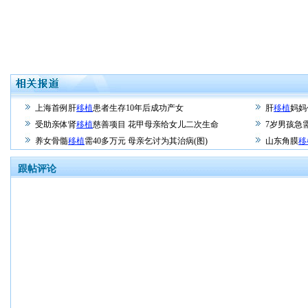
上海首例肝
移植
患者生存10年后成功产女
肝
移植
妈妈
受助亲体肾
移植
慈善项目 花甲母亲给女儿二次生命
7岁男孩急
养女骨髓
移植
需40多万元 母亲乞讨为其治病(图)
山东角膜
移
跟帖评论