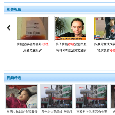
相关视频
骨髓捐献者突变卦
移植
男子骨髓
移植
治愈白血
四岁男童成为
患者危在旦夕
病同时奇迹治愈艾滋病
轻成功肺
移
视频精选
重病女孩以绝食说服母
泉州老街隐患多 居民生
南极科考队将营救失事