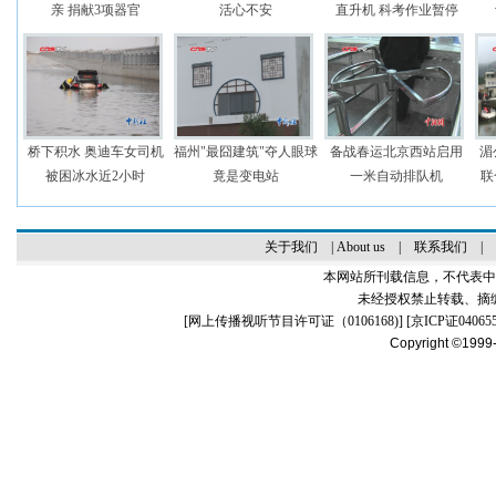
亲 捐献3项器官
活心不安
直升机 科考作业暂停
桥下积水 奥迪车女司机
福州"最囧建筑"夺人眼球
备战春运北京西站启用
湄
被困冰水近2小时
竟是变电站
一米自动排队机
联
关于我们
|
About us
|
联系我们
|
本网站所刊载信息，不代表中
未经授权禁止转载、摘
[
网上传播视听节目许可证（0106168)
] [
京ICP证04065
Copyright ©1999