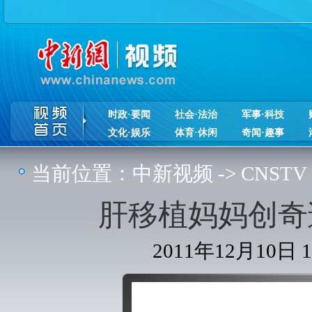
时政·要闻
社会·法治
军事·科技
文化·娱乐
体育·休闲
奇闻·趣事
当前位置：
中新视频
->
CNSTV
肝移植妈妈创奇
2011年12月10