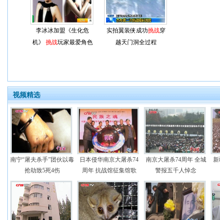
李冰冰加盟《生化危
实拍翼装侠成功
挑战
穿
机》
挑战
玩家最爱角色
越天门洞全过程
视频精选
南宁“屠夫杀手”团伙以毒
日本侵华南京大屠杀74
南京大屠杀74周年 全城
新
抢劫致5死4伤
周年 抗战馆征集馆歌
警报五千人悼念