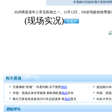
本视频内容版权属中国新闻网
白内障是老年人常见疾病之一。12月12日，106岁高龄的徐秀
(现场实况)
甘肃钢铁“玫瑰”：外柔内刚 乐于接受
挑战
超扭曲日本
外报：英国从来非旁观者 新欧洲机遇
挑战
并存
外报：英国
俄亿万富翁有意参加2012年总统选举 将
挑战
普京
84名大学
跟帖评论