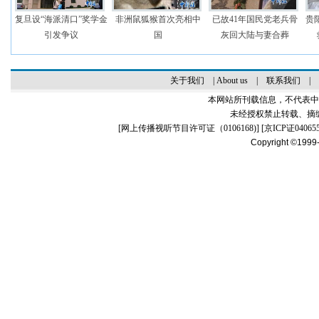
复旦设“海派清口”奖学金
非洲鼠狐猴首次亮相中
已故41年国民党老兵骨
贵
引发争议
国
灰回大陆与妻合葬
关于我们
|
About us
|
联系我们
|
本网站所刊载信息，不代表中
未经授权禁止转载、摘
[
网上传播视听节目许可证（0106168)
] [
京ICP证04065
Copyright ©1999