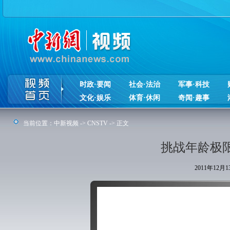
时政·要闻
社会·法治
军事·科技
文化·娱乐
体育·休闲
奇闻·趣事
当前位置：
中新视频
->
CNSTV
-> 正文
挑战年龄极限
2011年12月