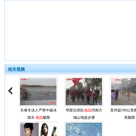
相关视频
长春冬泳人严寒中破冰
明星抗癌队
挑战
河南方
贵州超100公里
戏水
挑战
极限
城山地徒步赛
类极限