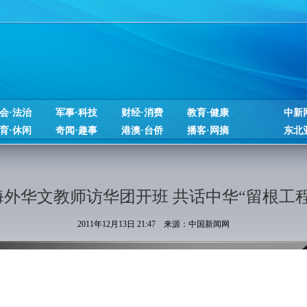
会·法治
军事·科技
财经·消费
教育·健康
中新
育·休闲
奇闻·趣事
港澳·台侨
播客·网摘
东北
海外华文教师访华团开班 共话中华“留根工程
2011年12月13日 21:47 来源：中国新闻网