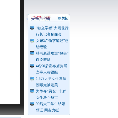
“独立学者”大闹世行
行长记者见面会
女贼写“偷窃笔记”总
结经验
林书豪进攻遭“包夹”
血染赛场
4名90后发布虐狗照
当事人称很酷
1.5万大学女生素颜
照曝光被选美
为争夺“男友” 十岁
女生决斗身亡
90后大二学生结婚
领证 网友力挺