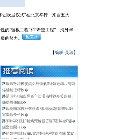
华团欢迎仪式”在北京举行，来自五大
“留根工程”和“希望工程”，海外华
积极的努力。
【
编辑:吴瑞
】
路
瑗跨敳鎴樺箷鎷夊紑锛氭纾婅兘鍚︿笉璐
熶紬鏈涳紵鈥�
路
涓浗90鍚庢憚褰卞笀濡備綍鎷夸笅鍥藉
鍦扮悊鎽勨€�
路
鎴戞暍鎵撹祵锛佽繖涓憾娲為噷鐨勭鐞
冨満瑕佺伀鈥�
路
闈炴硶鍩硅鏈烘瀯鑰佸笀琚寚鎵撳鐢�
鏁欒偛閮ㄢ€�
路
銆婂摢鍚掋€嬭鐢熷搧鐩楃増鐚栫崡 鐢靛