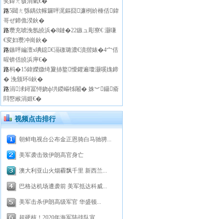
奖鍏ㄤ骇涓氣€�
路
5閮ㄤ綔鍝佽幏鑼呯浘鏂囧濂栵紒棰佸鍏
哥ぜ鍗佹湀鈥�
路
瓒充唬浼氬皢浜�8鏈�22鏃ュ彫寮€ 灏嗛
€変妇瓒冲崗鈥�
路
鏃呯編澶х唺鐚€滆礉璐濃€濆揩婊�4宀佸
暒锛佸皢浜庘€�
路
杩�15鍏嬫媺绮夐捇鐜懓鑺遍瓊灏嗘媿鍗
� 浼颁环6鈥�
路
涓浗鐞冨憳娆ф垬鍐嶇牬闂� 姝︾鑷瘉
閰嶅緱涓娾€�
视频点击排行
朝鲜电视台公布金正恩骑白马驰骋...
美军袭击致伊朗高官身亡
澳大利亚山火烟霾飘千里 新西兰...
巴格达机场遭袭前 美军抵达科威...
美军击杀伊朗高级军官 华盛顿...
超硬核！2020年海军陆战队宣...