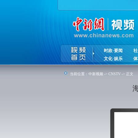
时政·要闻
社
文化·娱乐
体
当前位置：
中新视频
->
CNSTV
-> 正文