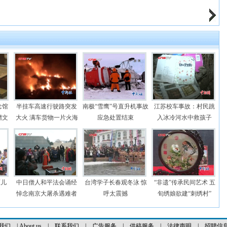
念馆
半挂车高速行驶路突发
南极“雪鹰”号直升机事故
江苏校车事故：村民跳
赠文
大火 满车货物一片火海
应急处置结束
入冰冷河水中救孩子
原儿
中日僧人和平法会诵经
台湾学子长春观冬泳 惊
“非遗”传承民间艺术 五
悼念南京大屠杀遇难者
呼太震撼
旬绣娘欲建“刺绣村”
我们
|
About us
|
联系我们
|
广告服务
|
供稿服务
|
法律声明
|
招聘信