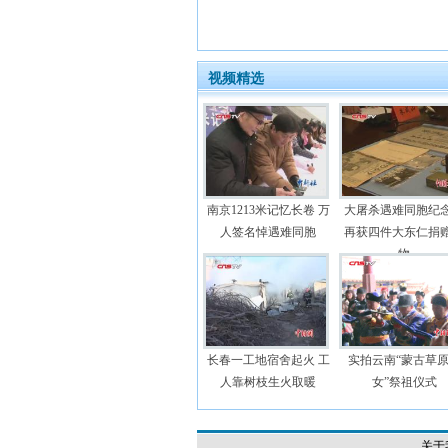
视频精选
南京1213米记忆长卷 万
大屠杀遇难同胞纪
人签名悼遇难同胞
再获四件大东仁捐
物
长春一工地宿舍起火 工
实拍云南“蒙古草
人靠树枝生火取暖
女”祭祖仪式
关于