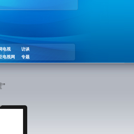
网电视
访谈
亚电视网
专题
”