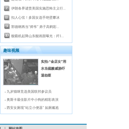
伊朗各界谴责美国实施恐怖主义行...
扣人心弦！多国女选手绝壁攀冰
郭德纲再当“师爷” 弟子高鹤彩...
舰载机起降山东舰画面曝光：歼1...
趣味视频
实拍:“金店女”用
水当硫酸威胁吓
退劫匪
九岁猫咪竞选美国联邦参议员
奥斯卡最佳影片中小狗的精彩表演
西安女厕现"站立小便器" 如厕尴尬
息
|
网站地图