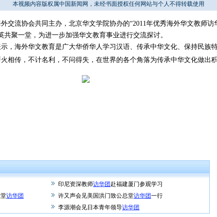
本视频内容版权属中国新闻网，未经书面授权任何网站与个人不得转载使用
外交流协会共同主办，北京华文学院协办的“2011年优秀海外华文教师访
界精英共聚一堂，为进一步加强华文教育事业进行交流探讨。
，海外华文教育是广大华侨华人学习汉语、传承中华文化、保持民族特性的
薪火相传，不计名利，不问得失，在世界的各个角落为传承中华文化做出
习
印尼资深教师
访华团
赴福建厦门参观学习
总堂
访华团
许又声会见美国洪门致公总堂
访华团
一行
李源潮会见日本青年领导
访华团