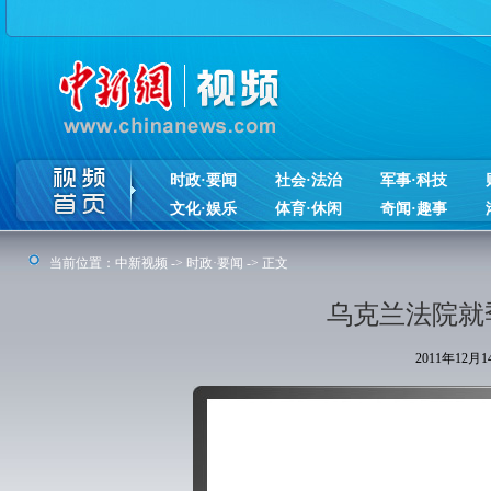
时政·要闻
社会·法治
军事·科技
文化·娱乐
体育·休闲
奇闻·趣事
当前位置：
中新视频
->
时政·要闻
-> 正文
乌克兰法院就
2011年12月