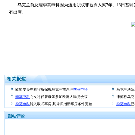
乌克兰前总理季莫申科因为滥用职权罪被判入狱7年。13日基辅
有出席。
欧盟专员在看守所探视乌克兰前总理
季莫申科
乌克兰法院
季莫申科
之女将代替母亲参加欧洲人民党会议
律师称乌克
季莫申科
转入欧式牢房 其律师指新牢房条件更差
季莫申科
已
跟帖评论