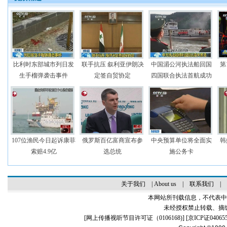
比利时东部城市列日发
联手抗压 叙利亚伊朗决
中国湄公河执法船回国
第
生手榴弹袭击事件
定签自贸协定
四国联合执法首航成功
107位渔民今日起诉康菲
俄罗斯百亿富商宣布参
中央预算单位将全面实
韩
索赔4.9亿
选总统
施公务卡
关于我们
|
About us
|
联系我们
|
本网站所刊载信息，不代表中
未经授权禁止转载、摘
[
网上传播视听节目许可证（0106168)
] [
京ICP证04065