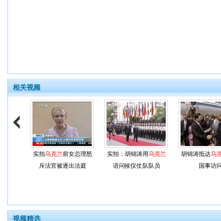
相关视频
实拍
乌克兰
前女总理怒
实拍：胡锦涛用
乌克兰
胡锦涛抵达
乌
斥法官被逐出法庭
语问候仪仗队队员
国事访
视频精选