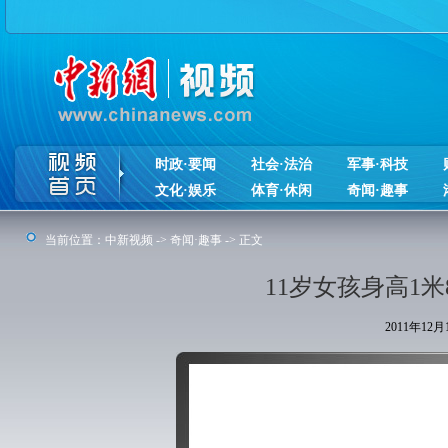
时政·要闻
社会·法治
军事·科技
文化·娱乐
体育·休闲
奇闻·趣事
当前位置：
中新视频
->
奇闻·趣事
-> 正文
11岁女孩身高1
2011年12