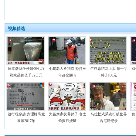
视频精选
日本奢华坐便器镶七万
七旬老人捡狗粪 坚持三
年终总结网上卖 每千字
双
颗水晶价值千万日元
年改变陋习
叫价100元
银行玩穿越 办理牌号竟
为赢亲家抚养孙子 老太
马拉松式采访打破世界
伦
显示2017年
偷报月嫂班
吉尼斯纪录