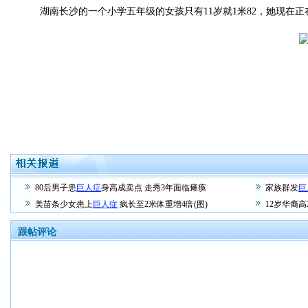
湖南长沙的一个小学五年级的女孩只有11岁就1米82，她现在正
80后男子患
巨人症
身高成卖点 走秀3年面临瘫痪
家族群发
巨
美苗条少女患上
巨人症
疯长至2米体重增4倍(图)
12岁华裔高
跟帖评论