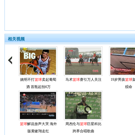
相关视频
姚明不打
篮球
卖起葡萄
马术
篮球
赛引万人关注
19岁男孩
篮球
酒 首瓶起拍6万
殒命
篮球
解说放声大哭 海外
周杰伦与
篮球
巨星科比
版黄健翔走红
跨界合唱歌曲