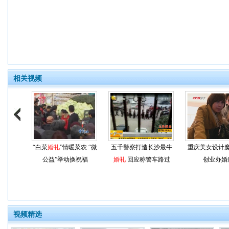
相关视频
“白菜
婚礼
”情暖菜农 “微
五千警察打造长沙最牛
重庆美女设计
公益”举动换祝福
婚礼
回应称警车路过
创业办婚
视频精选