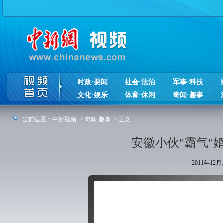
时政·要闻
社会·法治
军事·科技
文化·娱乐
体育·休闲
奇闻·趣事
当前位置：
中新视频
->
奇闻·趣事
-> 正文
安徽小伙"霸气"
2011年12