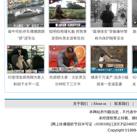
最牛司机停车挪挪蹭蹭
聪明棕熊懂礼貌 挥熊掌
“最潮保安”穿戴像特警
路
“挤”进车位
卖萌向美女游客告别
称为保护顾客安全
印度理发师用脚为客人
吃脐橙大赛：大肚男五
继承千万遗产 流浪小猫
8
剃胡子水平一流
分钟吃下三斤半
摇身一变成富豪
友
关于我们
|
About us
|
联系我们
|
本网站所刊载信息，不代表中
未经授权禁止转载、摘
[
网上传播视听节目许可证（0106168)
] [
京ICP证04065
Copyright ©1999