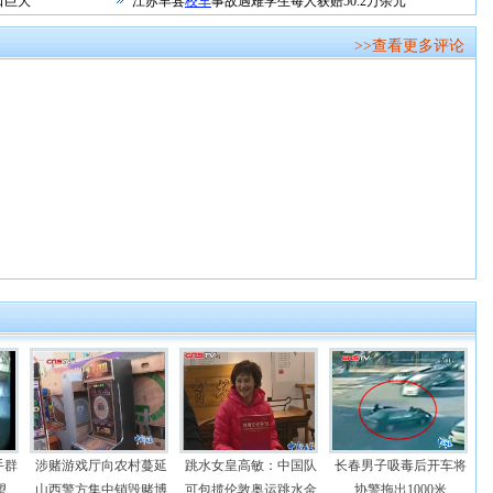
口巨大
江苏丰县
校车
事故遇难学生每人获赔50.2万余元
>>查看更多评论
手群
涉赌游戏厅向农村蔓延
跳水女皇高敏：中国队
长春男子吸毒后开车将
望
山西警方集中销毁赌博
可包揽伦敦奥运跳水金
协警拖出1000米