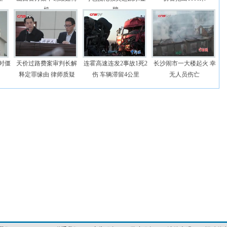
机
牌
时僵
天价过路费案审判长解
连霍高速连发2事故1死2
长沙闹市一大楼起火 幸
释定罪缘由 律师质疑
伤 车辆滞留4公里
无人员伤亡