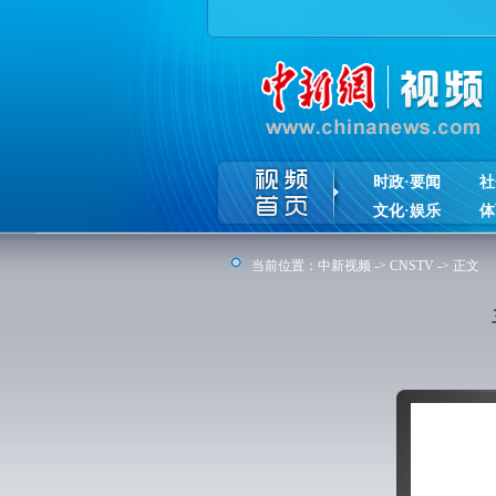
时政·要闻
社
文化·娱乐
体
当前位置：
中新视频
->
CNSTV
-> 正文