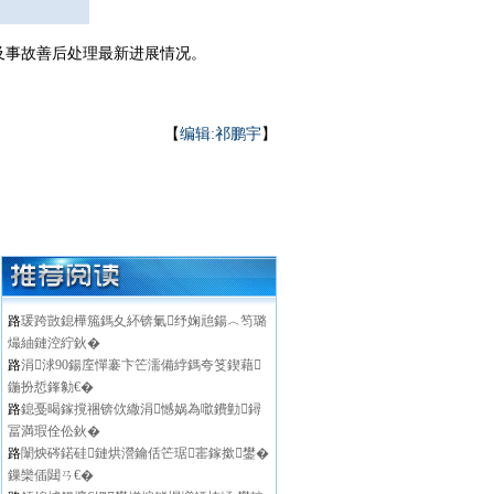
治及事故善后处理最新进展情况。
【
编辑:祁鹏宇
】
路
瑗跨敳鎴樺箷鎷夊紑锛氭纾婅兘鍚︿笉璐
熶紬鏈涳紵鈥�
路
涓浗90鍚庢憚褰卞笀濡備綍鎷夸笅鍥藉
鍦扮悊鎽勨€�
路
鎴戞暍鎵撹祵锛佽繖涓憾娲為噷鐨勭鐞
冨満瑕佺伀鈥�
路
闈炴硶鍩硅鏈烘瀯鑰佸笀琚寚鎵撳鐢�
鏁欒偛閮ㄢ€�