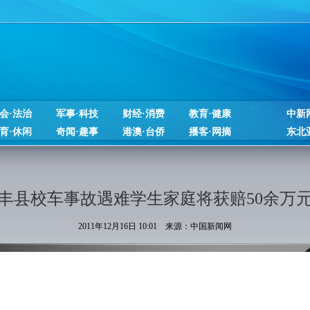
会·法治
军事·科技
财经·消费
教育·健康
中新
育·休闲
奇闻·趣事
港澳·台侨
播客·网摘
东北
丰县校车事故遇难学生家庭将获赔50余万
2011年12月16日 10:01 来源：中国新闻网