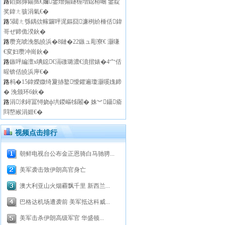
路
銆婂摢鍚掋€嬭鐢熷搧鐩楃増鐚栫崡 鐢靛
奖鍏ㄤ骇涓氣€�
路
5閮ㄤ綔鍝佽幏鑼呯浘鏂囧濂栵紒棰佸鍏
哥ぜ鍗佹湀鈥�
路
瓒充唬浼氬皢浜�8鏈�22鏃ュ彫寮€ 灏嗛
€変妇瓒冲崗鈥�
路
鏃呯編澶х唺鐚€滆礉璐濃€濆揩婊�4宀佸
暒锛佸皢浜庘€�
路
杩�15鍏嬫媺绮夐捇鐜懓鑺遍瓊灏嗘媿鍗
� 浼颁环6鈥�
路
涓浗鐞冨憳娆ф垬鍐嶇牬闂� 姝︾鑷瘉
閰嶅緱涓娾€�
视频点击排行
朝鲜电视台公布金正恩骑白马驰骋...
美军袭击致伊朗高官身亡
澳大利亚山火烟霾飘千里 新西兰...
巴格达机场遭袭前 美军抵达科威...
美军击杀伊朗高级军官 华盛顿...