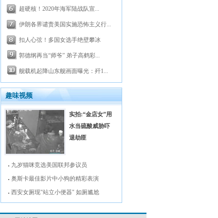
超硬核！2020年海军陆战队宣...
伊朗各界谴责美国实施恐怖主义行...
扣人心弦！多国女选手绝壁攀冰
郭德纲再当“师爷” 弟子高鹤彩...
舰载机起降山东舰画面曝光：歼1...
趣味视频
实拍:“金店女”用
水当硫酸威胁吓
退劫匪
九岁猫咪竞选美国联邦参议员
奥斯卡最佳影片中小狗的精彩表演
西安女厕现"站立小便器" 如厕尴尬