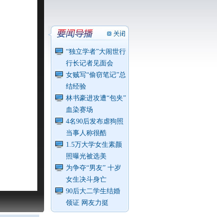
“独立学者”大闹世行
行长记者见面会
女贼写“偷窃笔记”总
结经验
林书豪进攻遭“包夹”
血染赛场
4名90后发布虐狗照
当事人称很酷
1.5万大学女生素颜
照曝光被选美
为争夺“男友” 十岁
女生决斗身亡
90后大二学生结婚
领证 网友力挺