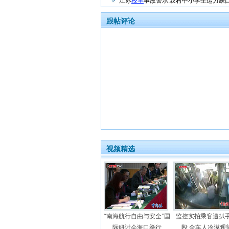
江苏
校车
事故警示:农村中小学生运力缺
跟帖评论
视频精选
“南海航行自由与安全”国
监控实拍乘客遭扒
际研讨会海口举行
殴 全车人冷漠观