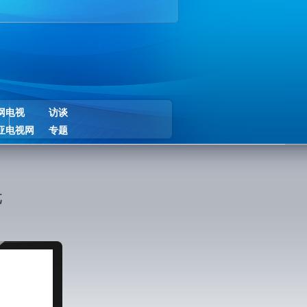
网电视
访谈
亚电视网
专题
元