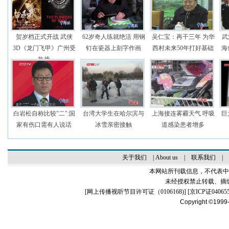
贺岁档正式开战 武侠
62岁奇人练就绝活 用钢
吴仁宝：再干三年 为华
武
3D《龙门飞甲》广州受
钉在瓷器上刻字作画
西村未来50年打好基础
海
热捧
白岩松自称比较"二":国
台湾大学生在哈尔滨与
上海接连雾霾天气 呼吸
巨
家有伤口需有人说话
冰雪亲密接触
道感染患者增多
关于我们
|
About us
|
联系我们
|
本网站所刊载信息，不代表中
未经授权禁止转载、摘
[
网上传播视听节目许可证（0106168)
] [
京ICP证04065
Copyright ©1999