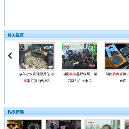
相关视频
放羊小伙发现巨灵芝
收
湖南
收藏
品双联展：赌
河南
收藏
家藏
藏
家打算拍到3亿
石吸引广大市民
余面
视频精选