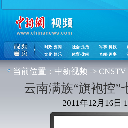
时政·要闻
社会·法治
军事·科技
文化·娱乐
体育·休闲
奇闻·趣事
当前位置：
中新视频
->
CNSTV
云南满族“旗袍控
2011年12月16