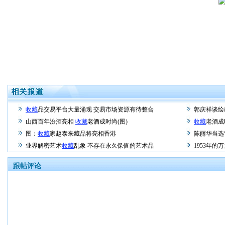
收藏
品交易平台大量涌现 交易市场资源有待整合
郭庆祥谈绘
山西百年汾酒亮相
收藏
老酒成时尚(图)
收藏
老酒成
图：
收藏
家赵泰来藏品将亮相香港
陈丽华当选“
业界解密艺术
收藏
乱象 不存在永久保值的艺术品
1953年
跟帖评论