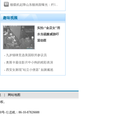
舰载机起降山东舰画面曝光：歼1...
趣味视频
实拍:“金店女”用
水当硫酸威胁吓
退劫匪
九岁猫咪竞选美国联邦参议员
奥斯卡最佳影片中小狗的精彩表演
西安女厕现"站立小便器" 如厕尴尬
息
|
网站地图
授权。
0号-1
] 总机：86-10-87826688