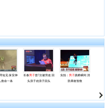
寻短见 保安伸
长春
男子
曾7次被劳改 回
实拍：
男子
跳桥瞬间 消
人救命一条
头浪子劝浪子回头
防果敢智救