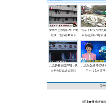
女学生想跳楼轻生 关键
货车下坡失控撞到
时刻一老师将其救下
六百桶涂料"刷"白
北京协和医院声明：从
北京加强微博管理 
未开分院或连锁医院
用户须实名注册
关于
[
网上传播视听节目许可