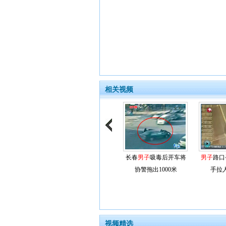
相关视频
长春
男子
吸毒后开车将
男子
路口
协警拖出1000米
手拉
视频精选