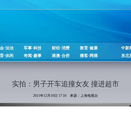
会·法治
军事·科技
财经·消费
教育·健康
中新
育·休闲
奇闻·趣事
港澳·台侨
播客·网摘
东北
实拍：男子开车追撞女友 撞进超市
2011年12月16日 17:16 来源：上海电视台