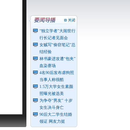
“独立学者”大闹世行
行长记者见面会
女贼写“偷窃笔记”总
结经验
林书豪进攻遭“包夹”
血染赛场
4名90后发布虐狗照
当事人称很酷
1.5万大学女生素颜
照曝光被选美
为争夺“男友” 十岁
女生决斗身亡
90后大二学生结婚
领证 网友力挺