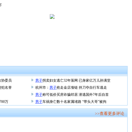
市
政协委员
男子
拐卖妇女逃亡32年落网 已身家亿万儿孙满堂
侵犯名誉
杭州市：
男子
抢走金店项链 持刀夺自行车逃走
男子
称可低价买房诈骗邻居 潜逃国外7年后自首
00万
男子
车祸身亡数十名家属堵路 “带头大哥”被拘
>>查看更多评论