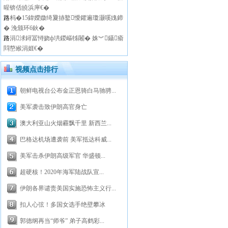
暒锛佸皢浜庘€�
路
杩�15鍏嬫媺绮夐捇鐜懓鑺遍瓊灏嗘媿鍗
� 浼颁环6鈥�
路
涓浗鐞冨憳娆ф垬鍐嶇牬闂� 姝︾鑷瘉
閰嶅緱涓娾€�
视频点击排行
朝鲜电视台公布金正恩骑白马驰骋...
美军袭击致伊朗高官身亡
澳大利亚山火烟霾飘千里 新西兰...
巴格达机场遭袭前 美军抵达科威...
美军击杀伊朗高级军官 华盛顿...
超硬核！2020年海军陆战队宣...
伊朗各界谴责美国实施恐怖主义行...
扣人心弦！多国女选手绝壁攀冰
郭德纲再当“师爷” 弟子高鹤彩...