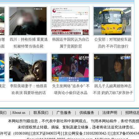
路墩
四川：持枪拒捕 重案逃
韩国近半国民认为自己
公安部：对驾驶校车超
路面
犯被特警当场击毙
属于贫困阶层
员的 不许罚款放行
规定
李阳美籍妻子：他很喜
失主发网络"追杀令" 不
因儿子儿媳离婚致神志
欢表演 我要听他的话
堪舆论小偷归还水晶
不清 奶奶刀砍7岁亲孙子
我们
|
About us
|
联系我们
|
广告服务
|
供稿服务
|
法律声明
|
招聘信
本网站所刊载信息，不代表中新社和中新网观点。 刊用本网站稿件，务经书面
未经授权禁止转载、摘编、复制及建立镜像，违者将依法追究法律责任。
证（0106168)
] [
京ICP证040655号
] [京公网安备:110102003042-1] [
京ICP备0500434