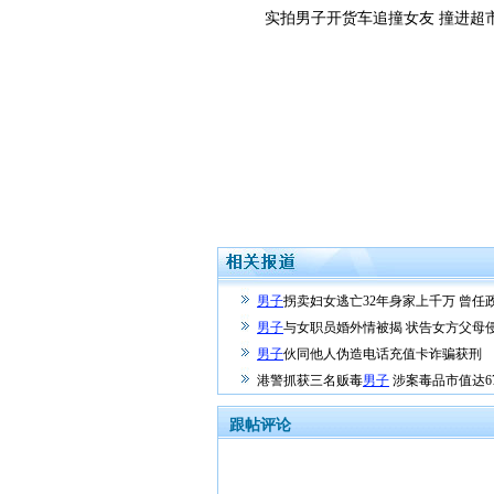
实拍男子开货车追撞女友 撞进超
男子
拐卖妇女逃亡32年身家上千万 曾任
男子
与女职员婚外情被揭 状告女方父母
男子
伙同他人伪造电话充值卡诈骗获刑
港警抓获三名贩毒
男子
涉案毒品市值达67
跟帖评论