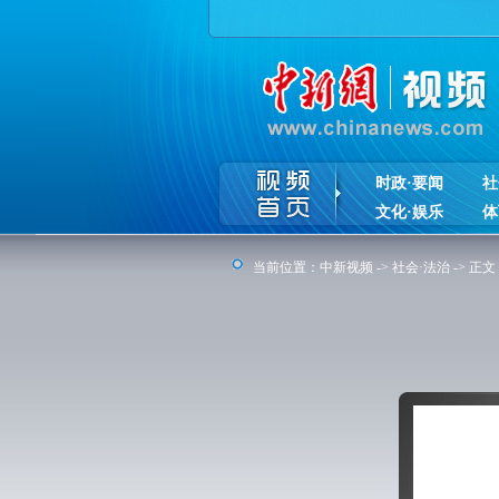
时政·要闻
社
文化·娱乐
体
当前位置：
中新视频
->
社会·法治
-> 正文