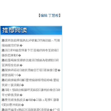
【
编辑:丁慧程
】
路
瑗跨敳鎴樺箷鎷夊紑锛氭纾婅兘鍚︿笉璐
熶紬鏈涳紵鈥�
路
涓浗90鍚庢憚褰卞笀濡備綍鎷夸笅鍥藉
鍦扮悊鎽勨€�
路
鎴戞暍鎵撹祵锛佽繖涓憾娲為噷鐨勭鐞
冨満瑕佺伀鈥�
路
闈炴硶鍩硅鏈烘瀯鑰佸笀琚寚鎵撳鐢�
鏁欒偛閮ㄢ€�
路
銆婂摢鍚掋€嬭鐢熷搧鐩楃増鐚栫崡 鐢靛
奖鍏ㄤ骇涓氣€�
路
5閮ㄤ綔鍝佽幏鑼呯浘鏂囧濂栵紒棰佸鍏
哥ぜ鍗佹湀鈥�
路
瓒充唬浼氬皢浜�8鏈�22鏃ュ彫寮€ 灏嗛
€変妇瓒冲崗鈥�
路
鏃呯編澶х唺鐚€滆礉璐濃€濆揩婊�4宀佸